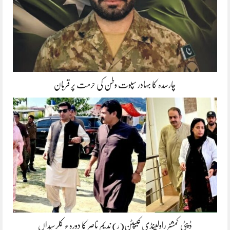
چارسدہ کا بہادر سپوت وطن کی حرمت پر قربان
ڈپٹی کمشنر راولپنڈی کیپٹن(ر) ندیم ناصر کا دورہء کلرسیداں