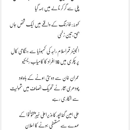
پلی سے گر کر نالے میں بہہ گیا
کہوٹہ: فائرنگ کے واقعے میں ایک شخص جاں
بحق، تین زخمی
انجینئر قمراسلام راجہ کی کمبوڈیا سے ہنگامی کال
پر چکری میں 16 افراد کا کامیاب ریسکیو
عمران خان سے دوستی ہونے کے باوجود
چودھری نثار نے تحریک انصاف میں شمولیت
سے انکاری رہے
علی امین گنڈاپور کا وزیراعلیٰ خیبرپختونخوا کے
عہدے سے مستعفی ہونے کا اعلان