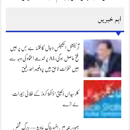
اہم خبریں
آرٹیفشل انٹلیجنس دجال کا فتنہ ہے جس پر ہمیں
فتح حاصل ہو گی،AI پر اندھے اعتماد کی وجہ سے
ہمیں خطرات لاحق ہیں پروفیسر احمد رفیق
کلرسیداں ڈکیتی‘ڈاکو1 کروڑ کے طلائی زیورات
لے اڑے
بھون نلہ میں افسوسناک حادثہ — بزرگ شخص