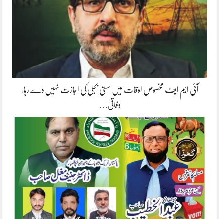
آئی ایم ایف مخصوص اوقات میں سستی بجلی کی اجازت نہیں دے رہا،
وفاقی…