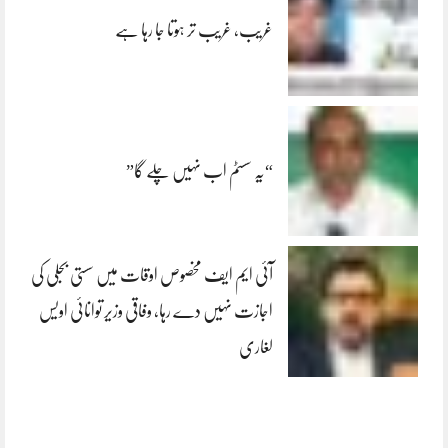
غریب، غریب تر ہوتا جا رہا ہے
“یہ سسٹم اب نہیں چلے گا”
آئی ایم ایف مخصوص اوقات میں سستی بجلی کی
اجازت نہیں دے رہا، وفاقی وزیر توانائی اویس
لغاری