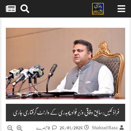
Skip
to
content
فراڈ کیس:سابق وفاقی وزیر فواد چوہدری کے وارنٹ گرفتاری جاری
26/01/2026
Shahzad Raza
0 تبصرے