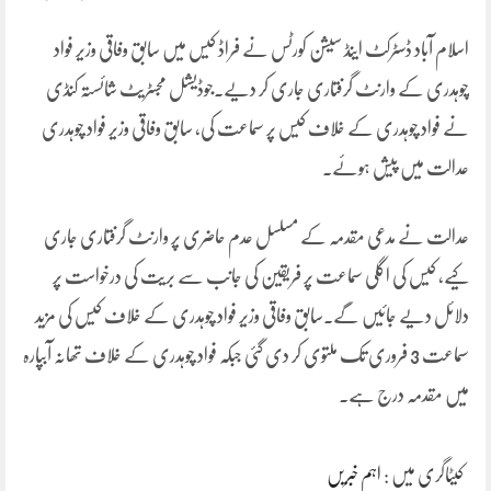
اسلام آباد ڈسٹرکٹ اینڈ سیشن کورٹس نے فراڈ کیس میں سابق وفاقی وزیر فواد
چوہدری کے وارنٹ گرفتاری جاری کر دیے۔جوڈیشل مجسٹریٹ شائستہ کنڈی
نے فواد چوہدری کے خلاف کیس پر سماعت کی، سابق وفاقی وزیر فواد چوہدری
عدالت میں پیش ہوئے۔
عدالت نے مدعی مقدمہ کے مسلسل عدم حاضری پر وارنٹ گرفتاری جاری
کیے، کیس کی اگلی سماعت پر فریقین کی جانب سے بریت کی درخواست پر
دلائل دیے جائیں گے۔سابق وفاقی وزیر فواد چوہدری کے خلاف کیس کی مزید
سماعت 3 فروری تک ملتوی کر دی گئی جبکہ فواد چوہدری کے خلاف تھانہ آبپارہ
میں مقدمہ درج ہے۔
کیٹاگری میں :
اہم خبریں