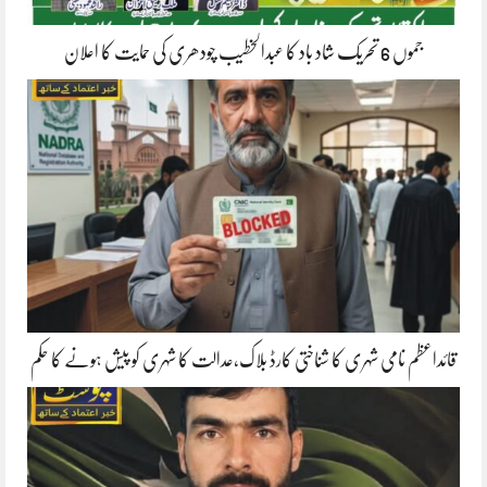
جموں 6 تحریک شاد باد کا عبدالخطیب چودھری کی حمایت کا اعلان
قائداعظم نامی شہری کا شناختی کارڈ بلاک،عدالت کا شہری کو پیش ہونے کا حکم