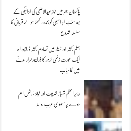
پاکستان بھر میں نمازِ عیدالاضحی کی ادائیگی کے
بعد سنتِ ابراہیمی کو زندہ رکھتے ہوئے قربانی کا
سلسلہ شروع
جہلم رکشہ اور ٹریلر میں تصادم رکشہ ڈرائیور اور
ایک عورت زخمی ٹریلر کا ڈرائیور فرار ہونے
میں کامیاب
وزیر اعظم شہباز شریف اور فیلڈ مارشل اہم
دورے پر سعودی عرب روانہ