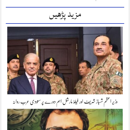
مزید پڑھیں
وزیر اعظم شہباز شریف اور فیلڈ مارشل اہم دورے پر سعودی عرب روانہ