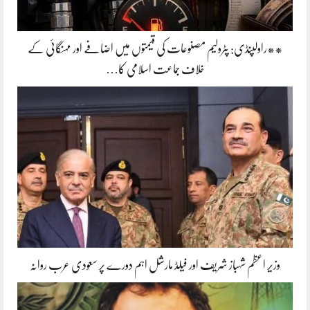
**راولپنڈی: پٹرولیم مصنوعات کی قیمتوں میں اضافے اور مہنگائی کے
خلاف جماعت اسلامی کا…
وزیر اعظم شہباز شریف اور فیلڈ مارشل اہم دورے پر سعودی عرب روانہ