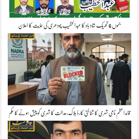
جموں 6 تحریک شاد باد کا عبدالخطیب چودھری کی حمایت کا اعلان
قائداعظم نامی شہری کا شناختی کارڈ بلاک،عدالت کا شہری کو پیش ہونے کا حکم