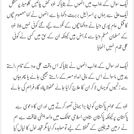
ایک سوال کے جواب میں انھوں نے بتایا کہ غزہ محض چالیس کلومیٹر پر مشتمل
ایک پٹی ہے جہاں پر اسرائیل بربریت دکھا رہا ہے انھوں نے کہا معصوم بچوں
کا قتل عام پوری دنیا نے دیکھا بچوں کے ٹکڑے کیے گئے کوئی نہیں بولا غزہ
کے مسلمان مسلم دنیا سے ناراض ہیں کیونکہ ان کے حق میں کسی نے کوئی
عملی قدم نہیں اٹھایا
ایک اور سوال کے جواب انھوں نے بتایا کہ اس وقت عملی مدد کے تمام راستے
بند ہیں ماسوائے اس کے مالی امداد مصر کے راستے بھیجی جائے یا پھر وہاں
سے زخمیوں کو یہاں لا کر ان کا علاج کرایا جائے محفوظ پناہ گاہ فراہم کی جائے
غزہ کے عوام پاکستان کو اپنا بڑا بھائی تصور کرتے ہیں اور ان کا دعویٰ ہے
پاکستان پر کیونکہ پاکستان ستاون اسلامی ممالک میں واحد ایٹمی طاقت ہے ہم
نے حرمین شریفین کے تحفظ کے لیے تو معاہدہ کر لیا مگر قبلہ اول کا خیال کیا