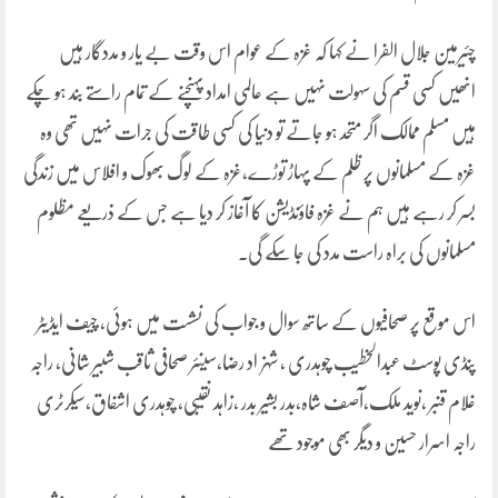
چئیرمین جلال الفرا نے کہا کہ غزہ کے عوام اس وقت بے یار و مددگار ہیں
انھیں کسی قسم کی سہولت نہیں ہے عالمی امداد پہنچنے کے تمام راستے بند ہو چکے
ہیں مسلم ممالک اگر متحد ہو جاتے تو دنیا کی کسی طاقت کی جرات نہیں تھی وہ
غزہ کے مسلمانوں پر ظلم کے پہاڑ توڑے،غزہ کے لوگ بھوک و افلاس میں زندگی
بسر کر رہے ہیں ہم نے غزہ فاؤنڈیشن کا آغاز کر دیا ہے جس کے ذریعے مظلوم
مسلمانوں کی براہ راست مدد کی جا سکے گی.
اس موقع پر صحافیوں کے ساتھ سوال و جواب کی نشست میں ہوئی، چیف ایڈیٹر
پنڈی پوسٹ عبدالخطیب چوہدری ، شہزاد رضا،سینئر صحافی ثاقب شبیر شانی، راجہ
غلام قنبر ،نوید ملک،آصف شاہ،بدر بشیر بدر ،زاہد نقیبی، چوہدری اشفاق،سیکرٹری
راجہ اسرار حسین و دیگر بھی موجود تھے