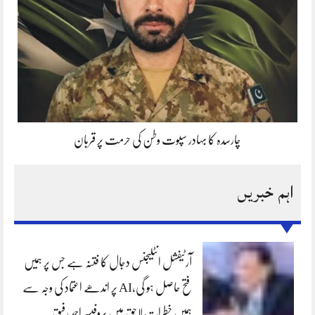
چارسدہ کا بہادر سپوت وطن کی حرمت پر قربان
اہم خبریں
آرٹیفشل انٹلیجنس دجال کا فتنہ ہے جس پر ہمیں
فتح حاصل ہو گی،AI پر اندھے اعتماد کی وجہ سے
ہمیں خطرات لاحق ہیں پروفیسر احمد رفیق