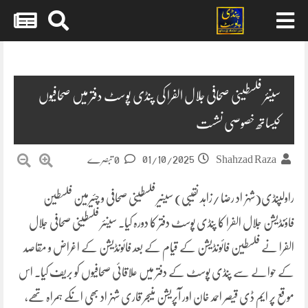
Skip
to
content
سینئر فلسطینی صحافی جلال الفرا کی پنڈی پوسٹ دفتر میں صحافیوں
کیساتھ خصوصی نشست
01/10/2025
Shahzad Raza
0 تبصرے
راولپنڈی(شہزاد رضا /زاہد نقیبی) سینیر فلسطینی صحافی و چئیرمین فلسطین
فاؤنڈیشن جلال الفرا کا پنڈی پوسٹ دفتر کا دورہ کیا. سینئر فلسطینی صحافی جلال
الفرا نے فلسطین فائونڈیشن کے قیام کے بعد فائونڈیشن کے اغراض و مقاصد
کے حوالے سے پنڈی پوسٹ کے دفتر میں علاقائی صحافیوں کو بریف کیا۔ اس
موقع پر ایم ڈی قیصر احمد خان اور آپریشن منیجر قاری شہزاد بھی انکے ہمراہ تھے،