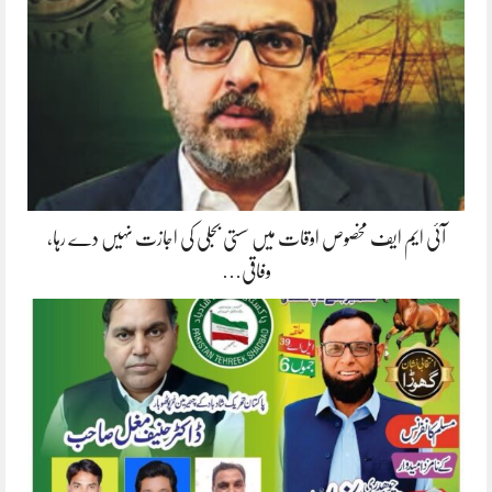
آئی ایم ایف مخصوص اوقات میں سستی بجلی کی اجازت نہیں دے رہا،
وفاقی…