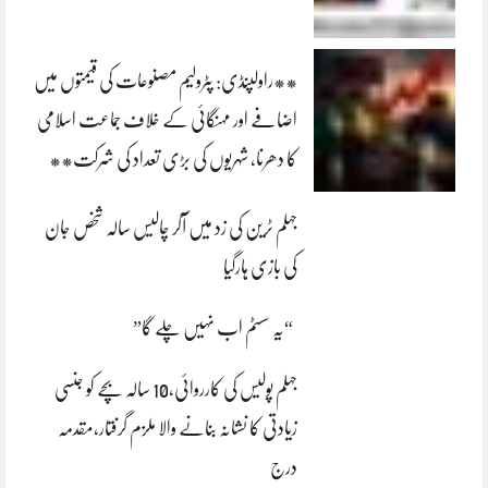
**راولپنڈی: پٹرولیم مصنوعات کی قیمتوں میں
اضافے اور مہنگائی کے خلاف جماعت اسلامی
کا دھرنا، شہریوں کی بڑی تعداد کی شرکت**
جہلم ٹرین کی زد میں آکر چالیس سالہ شخص جان
کی بازی ہارگیا
“یہ سسٹم اب نہیں چلے گا”
جہلم پولیس کی کارروائی،10 سالہ بچے کو جنسی
زیادتی کا نشانہ بنانے والا ملزم گرفتار،مقدمہ
درج