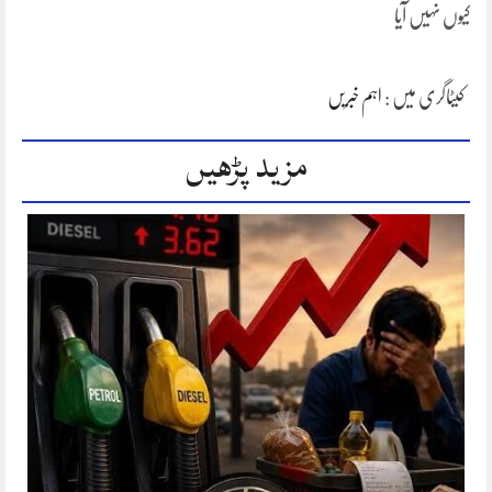
کیوں نہیں آیا
کیٹاگری میں :
اہم خبریں
مزید پڑھیں