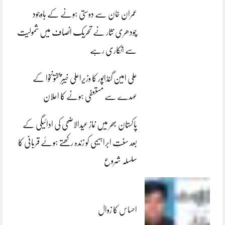
عمران خان سے دوستی ہونے کے باوجود
چودھری نثار نے تحریک انصاف میں شمولیت
سے انکاری رہے
علی امین گنڈاپور کا وزیراعلیٰ خیبرپختونخوا کے
عہدے سے مستعفی ہونے کا اعلان
پاکستان بھر میں نمازِ عیدالاضحی کی ادائیگی کے
بعد سنتِ ابراہیمی کو زندہ رکھتے ہوئے قربانی کا
سلسلہ شروع
احساس کا زوال