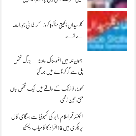
کلرسیداں ڈکیتی‘ڈاکو1 کروڑ کے طلائی زیورات
لے اڑے
بھون نلہ میں افسوسناک حادثہ — بزرگ شخص
پلی سے گر کر نالے میں بہہ گیا
کہوٹہ: فائرنگ کے واقعے میں ایک شخص جاں
بحق، تین زخمی
انجینئر قمراسلام راجہ کی کمبوڈیا سے ہنگامی کال
پر چکری میں 16 افراد کا کامیاب ریسکیو