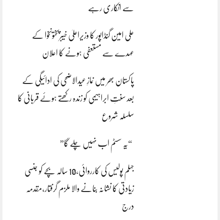
سے انکاری رہے
علی امین گنڈاپور کا وزیراعلیٰ خیبرپختونخوا کے
عہدے سے مستعفی ہونے کا اعلان
پاکستان بھر میں نمازِ عیدالاضحی کی ادائیگی کے
بعد سنتِ ابراہیمی کو زندہ رکھتے ہوئے قربانی کا
سلسلہ شروع
“یہ سسٹم اب نہیں چلے گا”
جہلم پولیس کی کارروائی،10 سالہ بچے کو جنسی
زیادتی کا نشانہ بنانے والا ملزم گرفتار،مقدمہ
درج