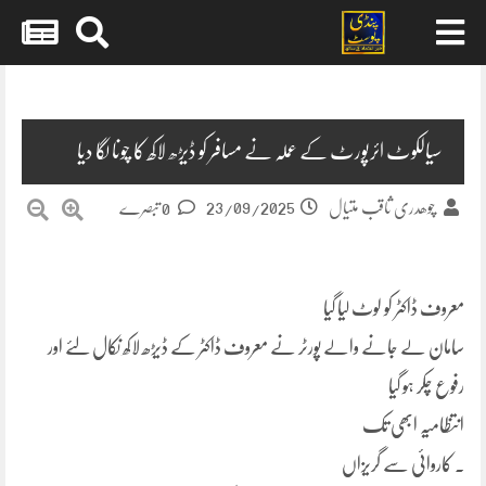
Skip
to
content
سیالکوٹ ائرپورٹ کے عملہ نے مسافر کو ڈیڑھ لاکھ کا چونا لگا دیا
23/09/2025
چوھدری ثاقب متیال
0 تبصرے
معروف ڈاکٹر کو لوٹ لیا گیا
سامان لے جانے والے پورٹر نے معروف ڈاکٹر کے ڈیڑھ لاکھ نکال لئے اور
رفوع چکر ہو گیا
انتظامیہ ابھی تک
۔ کاروائی سے گریزاں