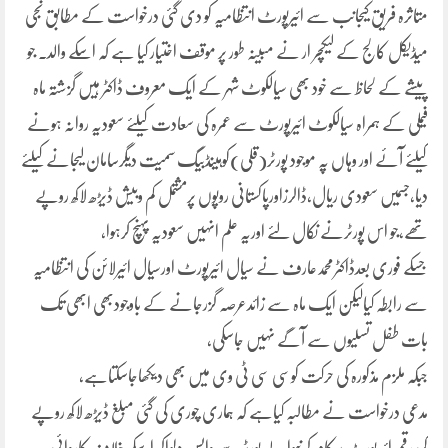
متاثرہ فریق کیجانب سے ائیرپورٹ انتظامیہ کو دی گئی درخواست کے مطابق نجی
میڈیکل کالج کے لیکچر ار نے مبینہ طور پر موقف اختیار کیا ہے کہ اسکے والد. جو
پیشے کے لحاظ سے خود بھی سیالکوٹ شہر کے ایک معروف ڈاکٹر ہیں گزشتہ ماہ
فیملی کے ہمراہ سیالکوٹ ائیرپورٹ سے عمرہ کی سعادت کیلئے سعودیہ روانہ ہونے
کیلئے آئے اور وہاں پہ موجود پورٹر(قلی)کوہینڈبیگ سمیت دیگرسامان لیجانے کیلئے
دیا،جسمیں سعودی ریال،ڈالرزاورپاکستانی روپوں پرمشتمل کم وبیش ڈیڑھ لاکھ روپے
تھے،جو اس پورٹرنے نکال لئے اوریہ علم انہیں سعودیہ پہنچ کرہوا،
جسکے فوری بعدڈاکٹرمحمدعارف نے سیال ائیرپورٹ اورسیال ائیرلائن کی انتظامیہ
سے رابطہ کیالیکن ایک ماہ سے زائدعرصہ گزرجانے کے باوجودبھی ابھی تک
بات طفل تسلیوں سے آگے نہیں جاسکی،
جبکہ ملزم مذکورہ کی حرکت کوسی سی ٹی وی میں بھی دیکھاجاسکتاہے،
مدعی درخواست نے مطالبہ کیاہے کہ ہماری چوری کی گئی مبلغ ڈیڑھ لاکھ روپے