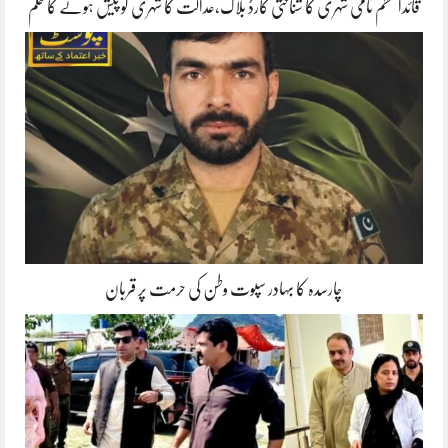
قائداعظم نامی شہری کا شناختی کارڈ بلاک،عدالت کا شہری کو پیش ہونے کا حکم
چارسدہ کا بہادر سپوت وطن کی حرمت پر قربان