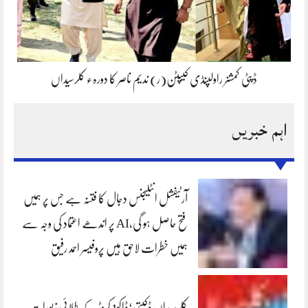
ڈپٹی کمشنر راولپنڈی کیپٹن(ر) ندیم ناصر کا دورہء کلرسیداں
اہم خبریں
آرٹیفشل انٹلیجنس دجال کا فتنہ ہے جس پر ہمیں
فتح حاصل ہو گی،AI پر اندھے اعتماد کی وجہ سے
ہمیں خطرات لاحق ہیں پروفیسر احمد رفیق
کلرسیداں ڈکیتی‘ڈاکو1 کروڑ کے طلائی زیورات