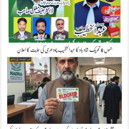
جموں 6 تحریک شاد باد کا عبدالخطیب چودھری کی حمایت کا اعلان