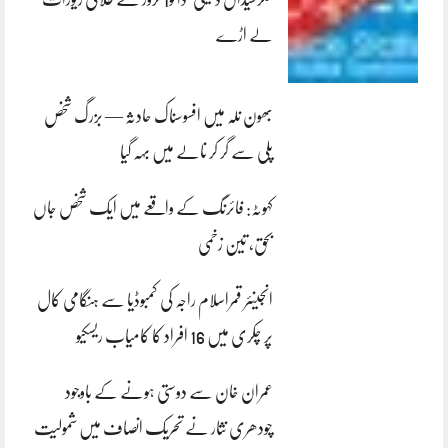
لے اڑے
بھون نلہ میں افسوسناک حادثہ — بزرگ شخص
پلی سے گر کر نالے میں بہہ گیا
کہوٹہ: فائرنگ کے واقعے میں ایک شخص جاں
بحق، تین زخمی
انجینئر قمراسلام راجہ کی کمبوڈیا سے ہنگامی کال
پر چکری میں 16 افراد کا کامیاب ریسکیو
عمران خان سے دوستی ہونے کے باوجود
چودھری نثار نے تحریک انصاف میں شمولیت