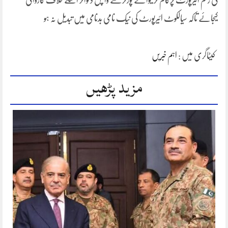
کی رقم ائیرپورٹ پرکام کرنیوالے پورٹرسے واپس دلواکر اسکے خلاف کاروائی
کیجائے تاکہ سیالکوٹ ائیرپورٹ کی نیک نامی بدنامی میں تبدیل نہ ہو
کیٹاگری میں :
اہم خبریں
مزید پڑھیں