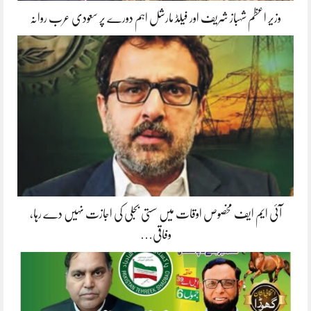
وزیر اعظم شہباز شریف اور فیلڈ مارشل اہم دورے پر سعودی عرب روانہ
آئی ایم ایف مخصوص اوقات میں سستی بجلی کی اجازت نہیں دے رہا،
وفاقی…