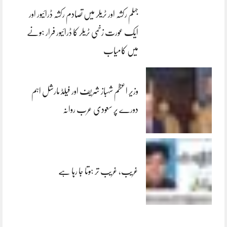
جہلم رکشہ اور ٹریلر میں تصادم رکشہ ڈرائیور اور
ایک عورت زخمی ٹریلر کا ڈرائیور فرار ہونے
میں کامیاب
وزیر اعظم شہباز شریف اور فیلڈ مارشل اہم
دورے پر سعودی عرب روانہ
غریب، غریب تر ہوتا جا رہا ہے