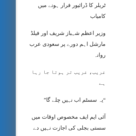
ٹریلر کا ڈرائیور فرار ہونے میں
کامیاب
وزیر اعظم شہباز شریف اور فیلڈ
مارشل اہم دورے پر سعودی عرب
روانہ
غریب، غریب تر ہوتا جا رہا
ہے
“یہ سسٹم اب نہیں چلے گا”
آئی ایم ایف مخصوص اوقات میں
سستی بجلی کی اجازت نہیں دے