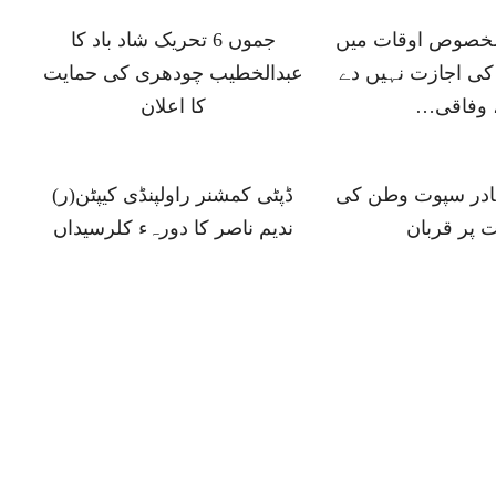
 مخصوص اوقات میں
جموں 6 تحریک شاد باد کا
ی اجازت نہیں دے
عبدالخطیب چودھری کی حمایت
 وفاقی…
کا اعلان
ہادر سپوت وطن کی
ڈپٹی کمشنر راولپنڈی کیپٹن(ر)
 پر قربان
ندیم ناصر کا دورہء کلرسیداں