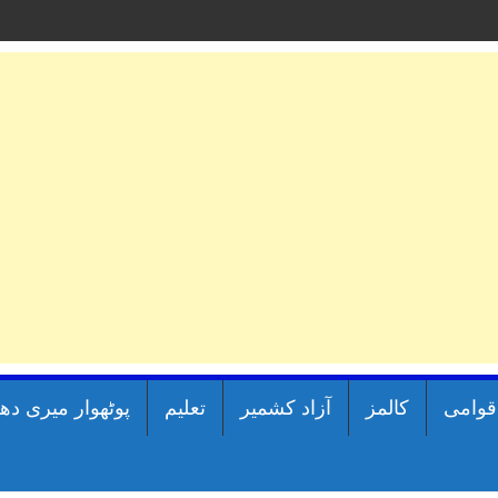
اقوامی
کالمز
آزاد کشمیر
تعلیم
پوٹھوار میری دھ