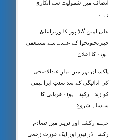
انصاف میں شمولیت سے انکاری
رہے
علی امین گنڈاپور کا وزیراعلیٰ
خیبرپختونخوا کے عہدے سے مستعفی
ہونے کا اعلان
پاکستان بھر میں نمازِ عیدالاضحی
کی ادائیگی کے بعد سنتِ ابراہیمی
کو زندہ رکھتے ہوئے قربانی کا
سلسلہ شروع
جہلم رکشہ اور ٹریلر میں تصادم
رکشہ ڈرائیور اور ایک عورت زخمی