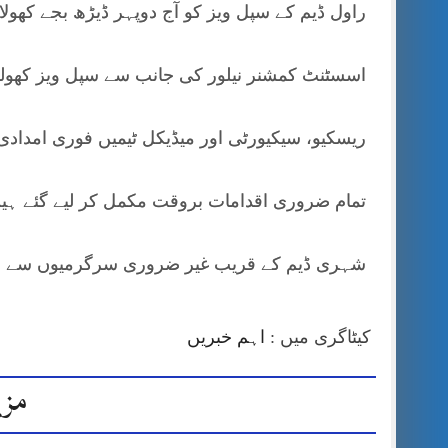
راول ڈیم کے سپل ویز کو آج دوپہر ڈیڑھ بجے کھولا 
اسسٹنٹ کمشنر نیلور کی جانب سے سپل ویز کھولن
ریسکیو، سیکیورٹی اور میڈیکل ٹیمیں فوری امدادی
تمام ضروری اقدامات بروقت مکمل کر لیے گئے ہیں
شہری ڈیم کے قریب غیر ضروری سرگرمیوں سے اجت
کیٹاگری میں :
اہم خبریں
مزی