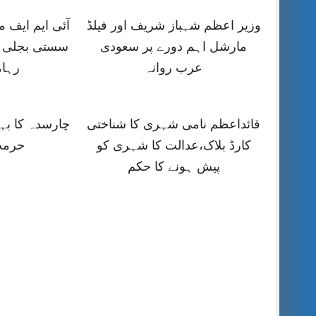
وزیر اعظم شہباز شریف اور فیلڈ
آئی ایم ایف
مارشل اہم دورے پر سعودی
سستی بجلی ک
عرب روانہ
رہا،
قائداعظم نامی شہری کا شناختی
چارسدہ کا ب
کارڈ بلاک،عدالت کا شہری کو
حرمت
پیش ہونے کا حکم