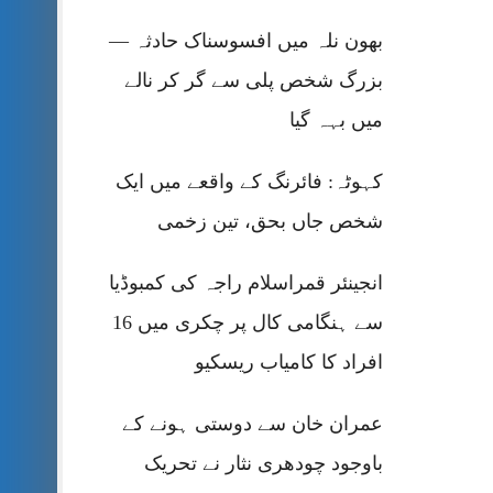
بھون نلہ میں افسوسناک حادثہ —
بزرگ شخص پلی سے گر کر نالے
میں بہہ گیا
کہوٹہ: فائرنگ کے واقعے میں ایک
شخص جاں بحق، تین زخمی
انجینئر قمراسلام راجہ کی کمبوڈیا
سے ہنگامی کال پر چکری میں 16
افراد کا کامیاب ریسکیو
عمران خان سے دوستی ہونے کے
باوجود چودھری نثار نے تحریک