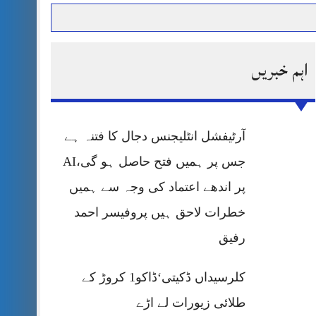
اہم خبریں
حرمت پر قربان
 کی پریس کانفرنس
آرٹیفشل انٹلیجنس دجال کا فتنہ ہے
جس پر ہمیں فتح حاصل ہو گی،AI
پر اندھے اعتماد کی وجہ سے ہمیں
خطرات لاحق ہیں پروفیسر احمد
رفیق
کلرسیداں ڈکیتی‘ڈاکو1 کروڑ کے
طلائی زیورات لے اڑے