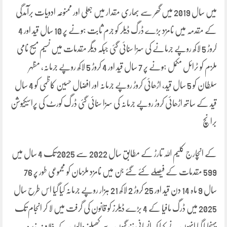
میں سال 2019 میں گھر سے بھاری مقدار میں جعلی اور ممنوعہ ادویات برآمدگی
کے مقدمہ میں نامزد بڑے ڈرگ ڈیلر کو جرم ثابت ہونے پر 10 سال قید اور 4
کروڑ 5 لاکھ روپے جرمانے کی سزا سنائی گئی جبکہ دیگر مقدمات میں نسیم مسیح نامی
ملزم کو ٹرائل مکمل ہونے پر 7 سال قید اور 4 کروڑ 5 لاکھ روپے جرمانہ، مظہر
سلطان کو 5 سال قید، اڑھائی کروڑ روپے جرمانہ اور افضال حسین کاظمی کو 4 سال
قید کے ساتھ اڑھائی کروڑ روپے جرمانہ کی سزا سنائی گئی ڈرگ کورٹ کی پراسیکیوشن
برانچ
کے انچارج کلیم اللہ تارڑ کے مطابق سال 2022 سے 2025 تک 4 سال میں
599 مقدمات کے فیصلے کئے گئے جن میں نامزد ملزمان کو مجموعی طور پر 76
سال 9 ماہ 14 دن قید اور 25 کروڑ 2 لاکھ 21 ہزار روپے جرمانہ کیا گیا اس طرح سال
2025 میں ڈرگ مافیا کے 4 بڑے ڈیلرز کو قانون کی گرفت میں لا کر انجام تک
پہنچایا گیا انہوں نے کہا کہ انسانی زندگیوں سے کھیلنے والوں کے خلاف زیرو