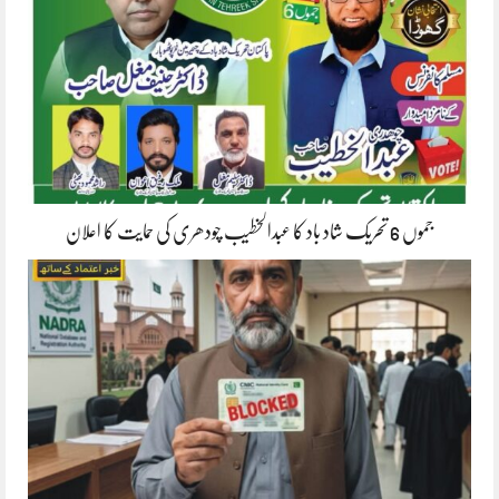
جموں 6 تحریک شاد باد کا عبدالخطیب چودھری کی حمایت کا اعلان