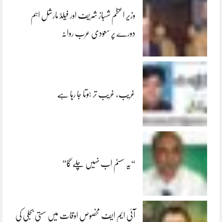
وزیر اعظم شہباز شریف اور فیلڈ مارشل اہم
دورے پر سعودی عرب روانہ
غریب، غریب تر ہوتا جا رہا ہے
“یہ سسٹم اب نہیں چلے گا”
آئی ایم ایف مخصوص اوقات میں سستی بجلی کی