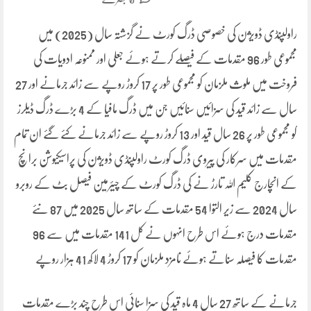
راولپنڈی ڈویژن کی خصوصی ڈرگ کورٹ نے گزشتہ سال (2025) میں
مجموعی طور 96 مقدمات کے فیصلے کرتے ہوئے جعلی اور ممنوعہ ادویات کی
فروخت میں ملوث ملزمان کو مجموعی طور پر 17 کروڑ روپے سے زائد جرمانے اور 27
سال سے زائد قید کی سزائیں سنائیں جن میں ڈرگ مافیا کے 4 بڑے ڈرگ ڈیلرز
کو مجموعی طور پر 26 سال قید اور 13 کروڑ روپے سے زائد جرمانے کئے گئے ان تمام
مقدمات میں سرکار کی پیروی ڈرگ کورٹ راولپنڈی ڈویژن کی پراسیکیوشن برانچ
کے انچارج کلیم اللہ تارڑ نے کی ڈرگ کورٹ کے چیئرمین فیصل بٹ کے روبرو
سال 2024 سے زیر التوا 54 مقدمات کے ساتھ سال 2025 میں 87 نئے
مقدمات درج ہوئے اس طرح انہوں نے کل 141 مقدمات میں سے 96
مقدمات کا فیصلہ سناتے ہوئے نامزد ملزمان کو 17 کروڑ 4 لاکھ 41 ہزار روپے
جرمانے کے ساتھ 27 سال 4 ماہ قید کی سزا سنائی اس طرح چند بڑے مقدمات