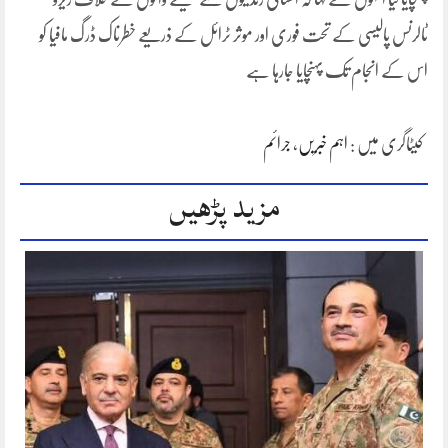
ٹالرنس پالیسی کے تحت فوری اور موثر ٹرائل کے ذریعے خطرناک ڈرگ مافیا کو
اس کے انجام تک پہنچایا جارہا ہے
کیٹاگری میں :
اہم خبریں
،
جرائم
مزید پڑھیں