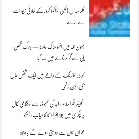
کلرسیداں ڈکیتی‘ڈاکو1 کروڑ کے طلائی زیورات
لے اڑے
بھون نلہ میں افسوسناک حادثہ — بزرگ شخص
پلی سے گر کر نالے میں بہہ گیا
کہوٹہ: فائرنگ کے واقعے میں ایک شخص جاں
بحق، تین زخمی
انجینئر قمراسلام راجہ کی کمبوڈیا سے ہنگامی کال
پر چکری میں 16 افراد کا کامیاب ریسکیو
عمران خان سے دوستی ہونے کے باوجود