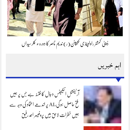
ڈپٹی کمشنر راولپنڈی کیپٹن(ر) ندیم ناصر کا دورہء کلرسیداں
اہم خبریں
آرٹیفشل انٹلیجنس دجال کا فتنہ ہے جس پر ہمیں
فتح حاصل ہو گی،AI پر اندھے اعتماد کی وجہ سے
ہمیں خطرات لاحق ہیں پروفیسر احمد رفیق