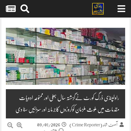
Skip
to
content
راولپنڈی ڈرگ کورٹ نےگزشتہ سال جعلی اور ممنوعہ ادویات
مقدمات میں ملوث ملزمان کوکروڑوں کاجرمانہ اور سزائیں سنا دی
09/01/2026
آصف شاہ (Crime Reporter)
0 تبصرے