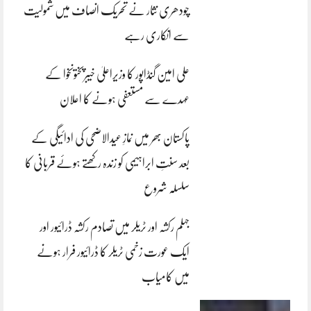
چودھری نثار نے تحریک انصاف میں شمولیت
سے انکاری رہے
علی امین گنڈاپور کا وزیراعلیٰ خیبرپختونخوا کے
عہدے سے مستعفی ہونے کا اعلان
پاکستان بھر میں نمازِ عیدالاضحی کی ادائیگی کے
بعد سنتِ ابراہیمی کو زندہ رکھتے ہوئے قربانی کا
سلسلہ شروع
جہلم رکشہ اور ٹریلر میں تصادم رکشہ ڈرائیور اور
ایک عورت زخمی ٹریلر کا ڈرائیور فرار ہونے
میں کامیاب