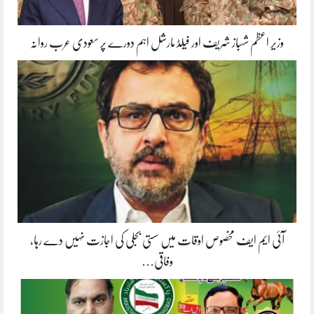
وزیر اعظم شہباز شریف اور فیلڈ مارشل اہم دورے پر سعودی عرب روانہ
آئی ایم ایف مخصوص اوقات میں سستی بجلی کی اجازت نہیں دے رہا،
وفاقی…