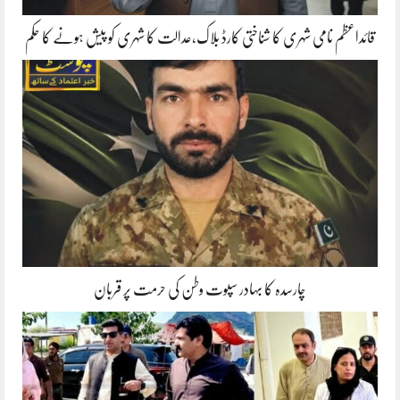
قائداعظم نامی شہری کا شناختی کارڈ بلاک،عدالت کا شہری کو پیش ہونے کا حکم
چارسدہ کا بہادر سپوت وطن کی حرمت پر قربان