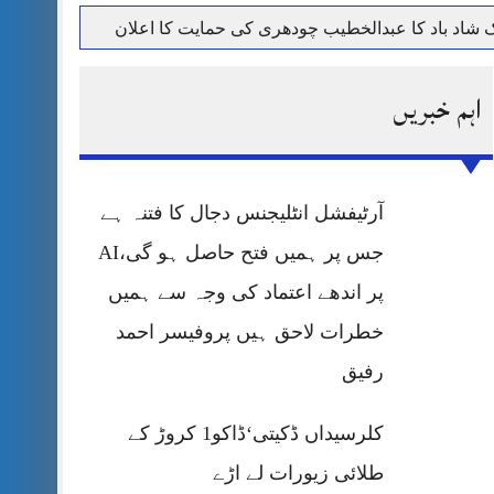
حرمت پر قربان
اہم خبریں
 کی پریس کانفرنس
آرٹیفشل انٹلیجنس دجال کا فتنہ ہے
جس پر ہمیں فتح حاصل ہو گی،AI
پر اندھے اعتماد کی وجہ سے ہمیں
خطرات لاحق ہیں پروفیسر احمد
رفیق
کلرسیداں ڈکیتی‘ڈاکو1 کروڑ کے
طلائی زیورات لے اڑے