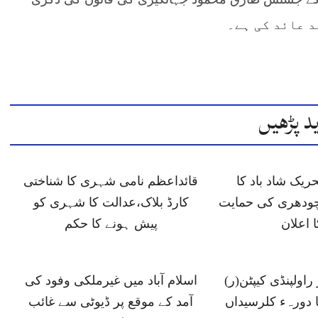
د پڑھیں
ں 6 تحریک شاد باد کا
قائداعظم نامی شہری کا شناختی
ودھری کی حمایت
کارڈ بلاک،عدالت کا شہری کو
ا اعلان
پیش ہونے کا حکم
اولپنڈی کیپٹن(ر)
اسلام آباد میں غیرملکی وفود کی
ا دورہء کلرسیداں
آمد کے موقع پر ڈیوٹی سے غائب