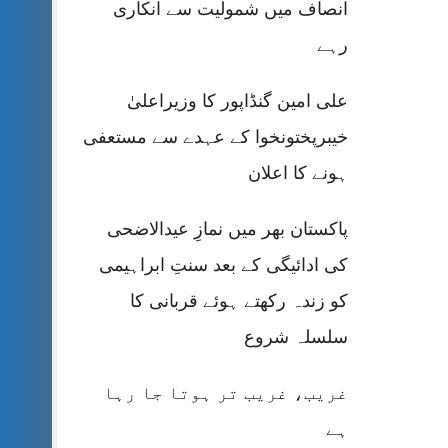
انصاف میں شمولیت سے انکاری
رہے
علی امین گنڈاپور کا وزیراعلیٰ
خیبرپختونخوا کے عہدے سے مستعفی
ہونے کا اعلان
پاکستان بھر میں نمازِ عیدالاضحی
کی ادائیگی کے بعد سنتِ ابراہیمی
کو زندہ رکھتے ہوئے قربانی کا
سلسلہ شروع
غریب، غریب تر ہوتا جا رہا
ہے