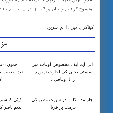
منسوخ کر تے ہوئے ان پر 3 سال کی پابندی عائد عائد کی ہے۔
کیٹاگری میں :
اہم خبریں
مزی
آئی ایم ایف مخصوص اوقات میں
جمو
سستی بجلی کی اجازت نہیں دے
عبدالخطیب چ
رہا، وفاقی…
ک
چارسدہ کا بہادر سپوت وطن کی
ڈپٹی کمشنر ر
حرمت پر قربان
ندیم ناصر ک