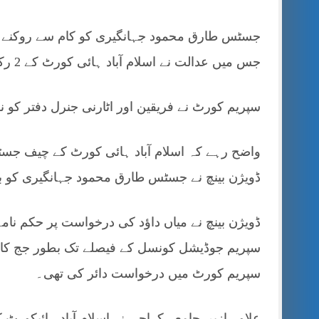
جسٹس طارق محمود جہانگیری کو کام سے روکنے ک
جس میں عدالت نے اسلام آباد ہائی کورٹ کے 2 رکنی بینچ کا حکم نامہ معطل کر دیا۔
سپریم کورٹ نے فریقین اور اٹارنی جنرل دفتر ک
واضح رہے کہ اسلام آباد ہائی کورٹ کے چیف ج
ڈویژن بینچ نے جسٹس طارق محمود جہانگیری کو بط
ڈویژن بینچ نے میاں داؤد کی درخواست پر حکم ن
سپریم جوڈیشل کونسل کے فیصلے تک بطور جج کا
سپریم کورٹ میں درخواست دائر کی تھی۔
علاوہ ازیں جامعہ کراچی نے اسلام آباد ہائیکو