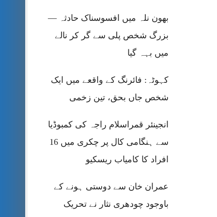
بھون نلہ میں افسوسناک حادثہ —
بزرگ شخص پلی سے گر کر نالے
میں بہہ گیا
کہوٹہ: فائرنگ کے واقعے میں ایک
شخص جاں بحق، تین زخمی
انجینئر قمراسلام راجہ کی کمبوڈیا
سے ہنگامی کال پر چکری میں 16
افراد کا کامیاب ریسکیو
عمران خان سے دوستی ہونے کے
باوجود چودھری نثار نے تحریک