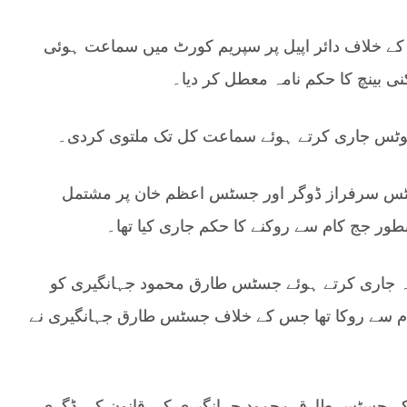
ے خلاف دائر اپیل پر سپریم کورٹ میں سماعت ہوئی
و نوٹس جاری کرتے ہوئے سماعت کل تک ملتوی کردی۔
سٹس سرفراز ڈوگر اور جسٹس اعظم خان پر مشتمل
ور جج کام سے روکنے کا حکم جاری کیا تھا۔
امہ جاری کرتے ہوئے جسٹس طارق محمود جہانگیری کو
م سے روکا تھا جس کے خلاف جسٹس طارق جہانگیری نے
رٹ کے جسٹس طارق محمود جہانگیری کی قانون کی ڈگری