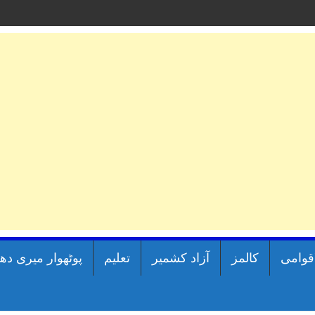
اقوامی
کالمز
آزاد کشمیر
تعلیم
پوٹھوار میری دھ