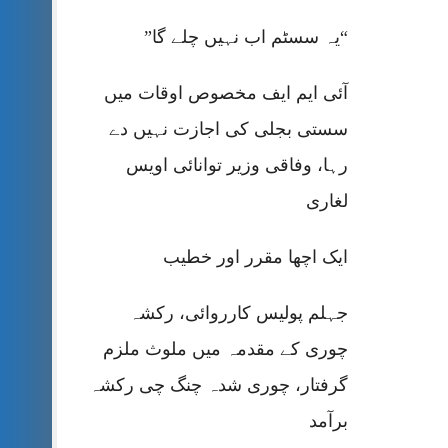
“یہ سسٹم اب نہیں چلے گا”
آئی ایم ایف مخصوص اوقات میں
سستی بجلی کی اجازت نہیں دے
رہا، وفاقی وزیر توانائی اویس
لغاری
ایک اچھا مقرر اور خطیب
جہلم پولیس کارروائی، رکشہ
چوری کے مقدمہ میں ملوث ملزم
گرفتار، چوری شدہ چنگ چی رکشہ
برآمد