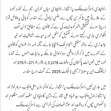
راولپنڈی ڈسٹرکٹ پبلک پراسیکیوٹر راولپنڈی میاں عمران رحیم نے تھانہ کہوٹہ
کے علاقے میں 2 کم سن بچوں سے جنسی زیادتی کے مقدمہ کو ہائی پروفائل قرار
دیتے ہوئے تفتیشی افسر کو ہدایت کی ہے کہ قانون کے مطابق لائن آف
انکوائری جاری رکھتے ہوئے تفتیش کو مکمل طور پر میرٹ، شفافیت اور غیر
جانبداری کے ساتھ منطقی انجام تک پہنچایا جائے، تاکہ ذمہ دار ملزمان کو قانون
کے کٹہرے میں لا کر قرار واقعی سزا دلوائی جا سکے یہ ہدایات انہوں نے تھانہ
کہوٹہ میں تعزیرات پاکستان کی دفعات 376(3), 375A ,371 A/B اور
ٹریفکنگ اِن پرسنز (ترمیمی) ایکٹ 2025 کے تحت درج مقدمہ
میں جاری کیں ڈسٹرکٹ پبلک پراسیکیوٹر نے کہا کہ وزیرِ اعلیٰ پنجاب مریم نواز اور
پراسیکیوٹر جنرل پنجاب سید فرہاد علی شاہ کے وژن کا بنیادی مقصد کمزور، مظلوم اور
بالخصوص بچوں کو بروقت اور مؤثر انصاف کی فراہمی ہے ڈسٹرکٹ پبلک