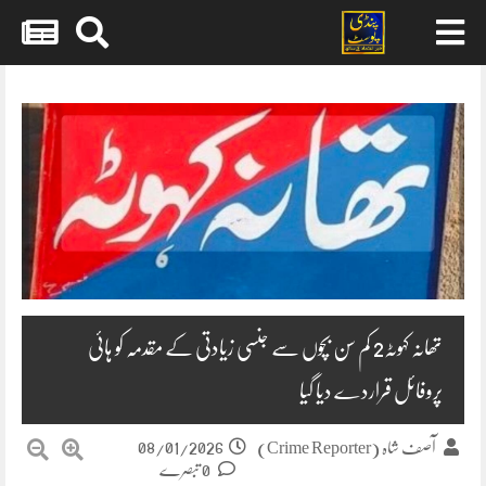
Skip
to
content
تھانہ کہوٹہ2 کم سن بچوں سے جنسی زیادتی کے مقدمہ کو ہائی
پروفائل قراردے دیا گیا
08/01/2026
آصف شاہ (Crime Reporter)
0 تبصرے