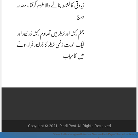
زیادتی کا نشانہ بنانے والا ملزم گرفتار،مقدمہ
درج
جہلم رکشہ اور ٹریلر میں تصادم رکشہ ڈرائیور اور
ایک عورت زخمی ٹریلر کا ڈرائیور فرار ہونے
میں کامیاب
Copyright © 2021, Pindi Post All Rights Reserved.
// Show Author Image with Author Name in UrduPaper Theme function