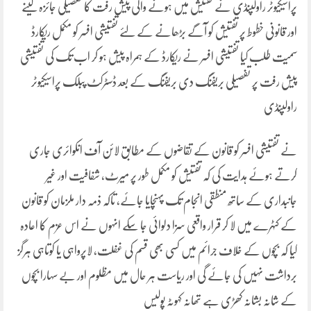
پراسیکیوٹر راولپنڈی نے تفتیش میں ہونے والی پیش رفت کا تفصیلی جائزہ لینے
اور قانونی خطوط پر تفتیش کو آگے بڑھانے کے لئے تفتیشی افسر کو مکمل ریکارڈ
سمیت طلب کیا تفتیشی افسر نے ریکارڈ کے ہمراہ پیش ہو کر اب تک کی تفتیشی
پیش رفت پر تفصیلی بریفنگ دی بریفنگ کے بعد ڈسٹرکٹ پبلک پراسیکیوٹر
راولپنڈی
نے تفتیشی افسر کو قانون کے تقاضوں کے مطابق لائن آف انکوائری جاری
کرتے ہوئے ہدایت کی کہ تفتیش کو مکمل طور پر میرٹ، شفافیت اور غیر
جانبداری کے ساتھ منطقی انجام تک پہنچایا جائے، تاکہ ذمہ دار ملزمان کو قانون
کے کٹہرے میں لا کر قرار واقعی سزا دلوائی جا سکے انہوں نے اس عزم کا اعادہ
کیا کہ بچوں کے خلاف جرائم میں کسی بھی قسم کی غفلت، لاپرواہی یا کوتاہی ہرگز
برداشت نہیں کی جائے گی اور ریاست ہر حال میں مظلوم اور بے سہارا بچوں
کے شانہ بشانہ کھڑی ہے تھانہ کہوٹہ پولیس