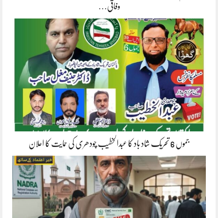
وفاقی…
جموں 6 تحریک شاد باد کا عبدالخطیب چودھری کی حمایت کا اعلان