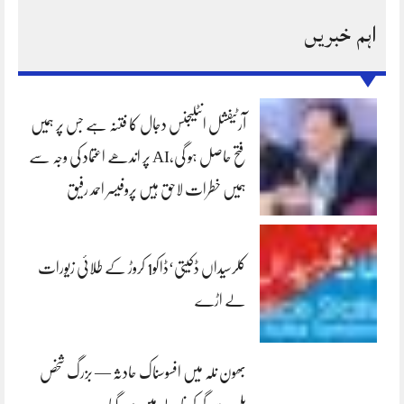
اہم خبریں
آرٹیفشل انٹلیجنس دجال کا فتنہ ہے جس پر ہمیں
فتح حاصل ہو گی،AI پر اندھے اعتماد کی وجہ سے
ہمیں خطرات لاحق ہیں پروفیسر احمد رفیق
کلرسیداں ڈکیتی‘ڈاکو1 کروڑ کے طلائی زیورات
لے اڑے
بھون نلہ میں افسوسناک حادثہ — بزرگ شخص