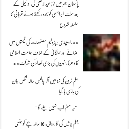
پاکستان بھر میں نمازِ عیدالاضحی کی ادائیگی کے
بعد سنتِ ابراہیمی کو زندہ رکھتے ہوئے قربانی کا
سلسلہ شروع
**راولپنڈی: پٹرولیم مصنوعات کی قیمتوں میں
اضافے اور مہنگائی کے خلاف جماعت اسلامی
کا دھرنا، شہریوں کی بڑی تعداد کی شرکت**
جہلم ٹرین کی زد میں آکر چالیس سالہ شخص جان
کی بازی ہارگیا
“یہ سسٹم اب نہیں چلے گا”
جہلم پولیس کی کارروائی،10 سالہ بچے کو جنسی