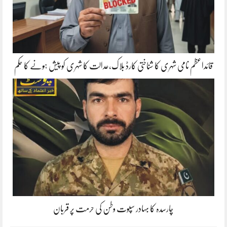
قائداعظم نامی شہری کا شناختی کارڈ بلاک،عدالت کا شہری کو پیش ہونے کا حکم
چارسدہ کا بہادر سپوت وطن کی حرمت پر قربان