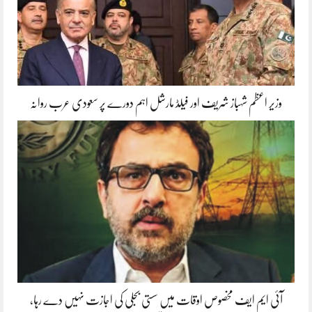
وزیر اعظم شہباز شریف اور فیلڈ مارشل اہم دورے پر سعودی عرب روانہ
آئی ایم ایف مخصوص اوقات میں سستی بجلی کی اجازت نہیں دے رہا،