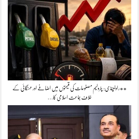
**راولپنڈی: پٹرولیم مصنوعات کی قیمتوں میں اضافے اور مہنگائی کے
خلاف جماعت اسلامی کا…