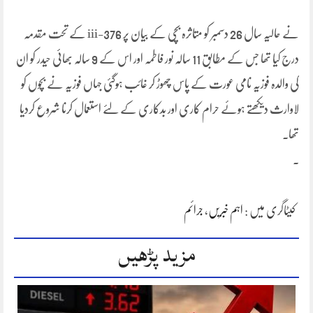
نے حالیہ سال 26 دسمبر کو متاثرہ بچی کے بیان پر iii-376 کے تحت مقدمہ
درج کیا تھا جس کے مطابق 11 سالہ نور فاطمہ اور اس کے 9 سالہ بھائی حیدر کو ان
کی والدہ فوزیہ نامی عورت کے پاس چھوڑ کر غائب ہوگئی جہاں فوزیہ نے بچوں کو
لاوارث دیکھتے ہوئے حرام کاری اور بدکاری کے لئے استعمال کرنا شروع کردیا
تھا۔
۔
کیٹاگری میں :
اہم خبریں
،
جرائم
مزید پڑھیں