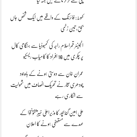
پلی سے گر کر نالے میں بہہ گیا
کہوٹہ: فائرنگ کے واقعے میں ایک شخص جاں
بحق، تین زخمی
انجینئر قمراسلام راجہ کی کمبوڈیا سے ہنگامی کال
پر چکری میں 16 افراد کا کامیاب ریسکیو
عمران خان سے دوستی ہونے کے باوجود
چودھری نثار نے تحریک انصاف میں شمولیت
سے انکاری رہے
علی امین گنڈاپور کا وزیراعلیٰ خیبرپختونخوا کے
عہدے سے مستعفی ہونے کا اعلان