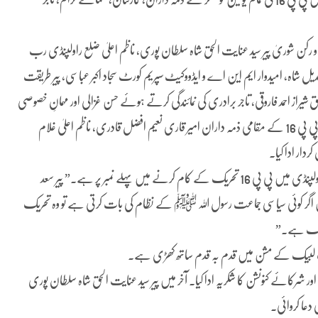
 رکن شوریٰ پیر سید عنایت الحق شاہ سلطان پوری، ناظم اعلیٰ ضلع راولپنڈی رب
عدیل شاہ، امیدوار ایم این اے و ایڈووکیٹ سپریم کورٹ سجاد اکبر عباسی، پیر طریقت
راز احمد فاروقی، تاجر برادری کی نمائندگی کرتے ہوئے حسن غزالی اور مہمانِ خصوصی
ضلع راولپنڈی حفیظ الرحمن شامل تھے۔کنونشن کے کامیاب انعقاد میں پی پی 16 کے مقامی ذمہ داران امیر قاری نعیم افضل قادری، ناظم اعلیٰ غلام
ردار ادا کیا۔
خطابات کے دوران پیر سید عنایت الحق شاہ سلطان پوری نے کہا کہ “راولپنڈی میں پی پی 16 تحریک کے کام کرنے میں پہلے نمبر پر ہے۔” پیر سعد
 اگر کوئی سیاسی جماعت رسول اللہ ﷺ کے نظام کی بات کرتی ہے تو وہ تحریک
لبیک ہے۔”
حریک لبیک کے مشن میں قدم بہ قدم ساتھ کھڑی ہے۔
 اور شرکائے کنونشن کا شکریہ ادا کیا۔ آخر میں پیر سید عنایت الحق شاہ سلطان پوری
عا کروائی۔