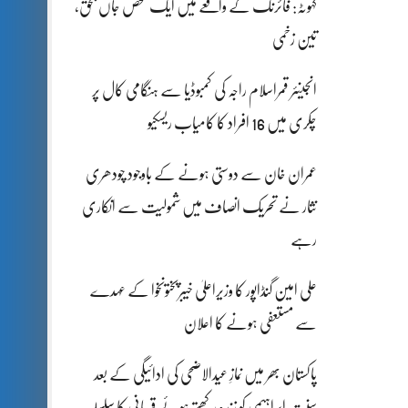
کہوٹہ: فائرنگ کے واقعے میں ایک شخص جاں بحق،
تین زخمی
انجینئر قمراسلام راجہ کی کمبوڈیا سے ہنگامی کال پر
چکری میں 16 افراد کا کامیاب ریسکیو
عمران خان سے دوستی ہونے کے باوجود چودھری
نثار نے تحریک انصاف میں شمولیت سے انکاری
رہے
علی امین گنڈاپور کا وزیراعلیٰ خیبرپختونخوا کے عہدے
سے مستعفی ہونے کا اعلان
پاکستان بھر میں نمازِ عیدالاضحی کی ادائیگی کے بعد
سنتِ ابراہیمی کو زندہ رکھتے ہوئے قربانی کا سلسلہ