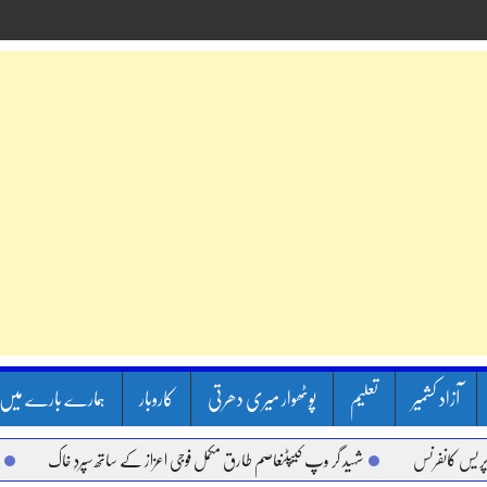
آزاد کشمیر
تعلیم
پوٹھوار میری دھرتی
کاروبار
ہمارے بارے میں
رنس
شہید گر وپ کیپٹنعاصم طارق مکمل فوجی اعزاز کے ساتھ سپردِ خاک
وزیر اعظم 