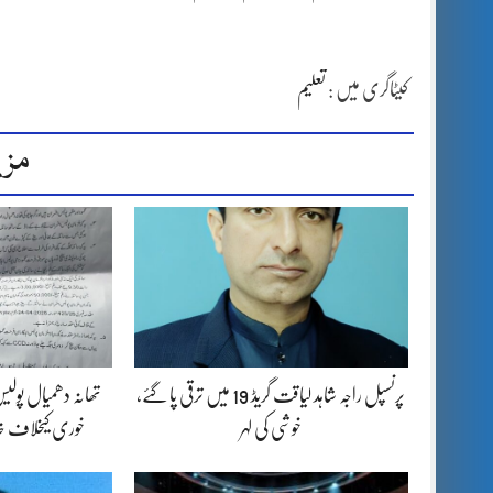
کیٹاگری میں :
تعلیم
مزی
پرنسپل راجہ شاہد لیاقت گریڈ 19 میں ترقی پا گئے،
تھانہ دھمیال پولی
خوشی کی لہر
خوری کیخلاف خات