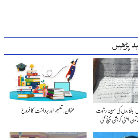
د پڑھیں
س اہلکاروں کی مبینہ رشوت
عنوان: تعلیم اور برداشت کا فروغ
ون اینٹی کرپشن پہنچ گئی