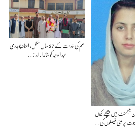
علم کی خدمت کے 37 سال مکمل، استاد چوہدری
عبد الوحید کو شاندار انداز…
ون مینجمنٹ میں پیچھے کیوں
وت پر مبنی فیصلوں کی…