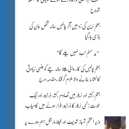
شروع
جہلم ٹرین کی زد میں آکر چالیس سالہ شخص جان کی
بازی ہارگیا
“یہ سسٹم اب نہیں چلے گا”
جہلم پولیس کی کارروائی،10 سالہ بچے کو جنسی زیادتی
کا نشانہ بنانے والا ملزم گرفتار،مقدمہ درج
جہلم رکشہ اور ٹریلر میں تصادم رکشہ ڈرائیور اور ایک
عورت زخمی ٹریلر کا ڈرائیور فرار ہونے میں کامیاب
وزیر اعظم شہباز شریف اور فیلڈ مارشل اہم دورے پر