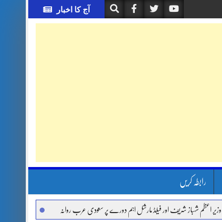
آج کا اخبار
رابطہ کریں
شہباز شریف اور فیلڈ مارشل اہم دورے پر سعودی عرب روانہ
آئی ایم ایف مخصوص اوقات م