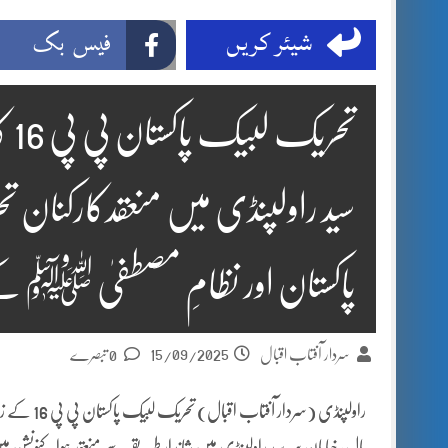
شیئر کریں
فیس بک
تحر
سید راولپنڈی میں منعقدکارکنان تح
پاکستان اور نظامِ مصطفیٰ ﷺ کے
15/09/2025
سردار آفتاب اقبال
0 تبصرے