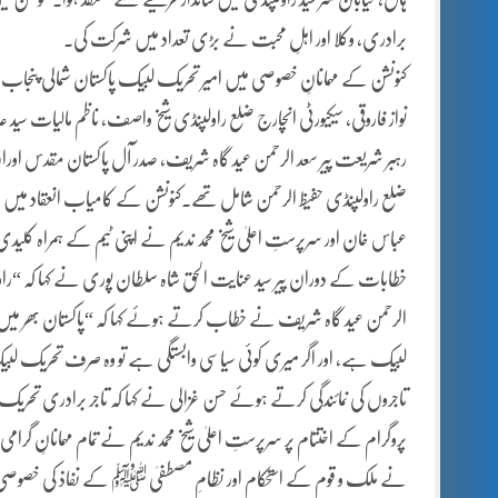
برادری، وکلا اور اہلِ محبت نے بڑی تعداد میں شرکت کی۔
کنونشن کے مہمانانِ خصوصی میں امیر تحریک لبیک پاکستان شمالی پنجاب و
نواز فاروقی، سیکیورٹی انچارج ضلع راولپنڈی شیخ واصف، ناظم مالیات سید 
رہبر شریعت پیر سعد الرحمن عید گاہ شریف، صدر آل پاکستان مقدس اوراق شی
عباس خان اور سرپرستِ اعلیٰ شیخ محمد ندیم نے اپنی ٹیم کے ہمراہ کلیدی ک
الرحمن عید گاہ شریف نے خطاب کرتے ہوئے کہا کہ “پاکستان بھر میں
لبیک ہے، اور اگر میری کوئی سیاسی وابستگی ہے تو وہ صرف تحریک 
تاجروں کی نمائندگی کرتے ہوئے حسن غزالی نے کہا کہ تاجر برادری ت
پروگرام کے اختتام پر سرپرستِ اعلیٰ شیخ محمد ندیم نے تمام مہمانانِ گرامی
نے ملک و قوم کے استحکام اور نظامِ مصطفیٰ ﷺ کے نفاذ کی خصوصی د