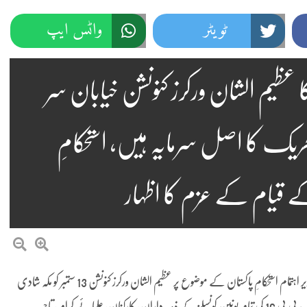
ٹویٹر
واٹس ایپ
یک لبیک پاکستان پی پی 16 کا عظیم الشان ورکرز کنونشن خیابان سر
ریک کا اصل سرمایہ ہیں، استحکامِ
 قیام کے عزم کا اظہار
راولپنڈی (سردار آفتاب اقبال) تحریک لبیک پاکستان پی پی 16 کے زیر اہتمام استحکامِ پاکستان کے موضوع پر عظیم الشان ورکرز کنونشن 13 ستمبر کو مکہ شادی
ہال، خیابان سر سید راولپنڈی میں شاندار طریقے سے منعقد ہوا۔ کنونشن میں پی پی 16 کی تمام یونین کونسلز کے ذمہ داران، کارکنان، علمائے کرام، تاجر