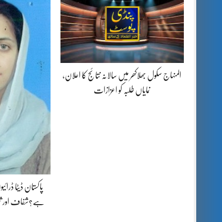
المنہاج سکول بھلاکھر میں سالانہ نتائج کا اعلان،
نمایاں طلبہ کو اعزازات
پاکستان ڈیٹا ڈرائی
ہے؟شفاف اور ثب