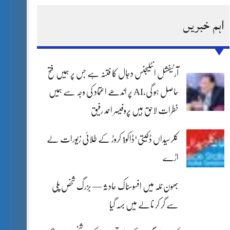
اہم خبریں
آرٹیفشل انٹلیجنس دجال کا فتنہ ہے جس پر ہمیں فتح
حاصل ہو گی،AI پر اندھے اعتماد کی وجہ سے ہمیں
خطرات لاحق ہیں پروفیسر احمد رفیق
کلرسیداں ڈکیتی‘ڈاکو1 کروڑ کے طلائی زیورات لے
اڑے
بھون نلہ میں افسوسناک حادثہ — بزرگ شخص پلی
سے گر کر نالے میں بہہ گیا