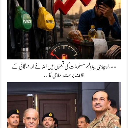
**راولپنڈی: پٹرولیم مصنوعات کی قیمتوں میں اضافے اور مہنگائی کے
خلاف جماعت اسلامی کا…