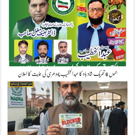
جموں 6 تحریک شاد باد کا عبدالخطیب چودھری کی حمایت کا اعلان