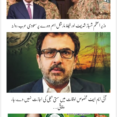
وزیر اعظم شہباز شریف اور فیلڈ مارشل اہم دورے پر سعودی عرب روانہ
آئی ایم ایف مخصوص اوقات میں سستی بجلی کی اجازت نہیں دے رہا،
وفاقی…