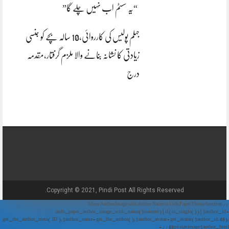
“یہ سسٹم اب نہیں چلے گا”
جہلم پولیس کی کارروائی،10 سالہ بچے کو جنسی
زیادتی کا نشانہ بنانے والا ملزم گرفتار،مقدمہ
درج
Copyright © 2021, Pindi Post All Rights Reserved.
// Show Author Image with Author Name in UrduPaper Theme function
urdu_paper_author_image_with_name($content) { if (is_single()) { $author_id =
get_the_author_meta('ID'); $author_name = get_the_author(); $author_avatar = get_avatar($author_id, 48);
// 48px size image $author_html = '