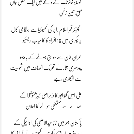
کہوٹہ: فائرنگ کے واقعے میں ایک شخص جاں
بحق، تین زخمی
انجینئر قمراسلام راجہ کی کمبوڈیا سے ہنگامی کال
پر چکری میں 16 افراد کا کامیاب ریسکیو
عمران خان سے دوستی ہونے کے باوجود
چودھری نثار نے تحریک انصاف میں شمولیت
سے انکاری رہے
علی امین گنڈاپور کا وزیراعلیٰ خیبرپختونخوا کے
عہدے سے مستعفی ہونے کا اعلان
پاکستان بھر میں نمازِ عیدالاضحی کی ادائیگی کے
بعد سنتِ ابراہیمی کو زندہ رکھتے ہوئے قربانی کا