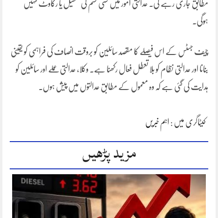
مطابق جاری رہے گی۔ عدالتی امور میں کسی قسم کی تعطیل یا رکاوٹ نہیں
ہوگی۔
چیف جسٹس کے اس فیصلے کا مقصد سائلین کو بروقت انصاف کی فراہمی کو یقینی
بنانا اور عدالتی نظام کو بلا تعطل فعال رکھنا ہے۔ وکلا، عدالتی عملے اور سائلین کو
ہدایت کی گئی ہے کہ وہ معمول کے مطابق عدالتوں میں پیش ہوں۔
کیٹاگری میں :
اہم خبریں
مزید پڑھیں