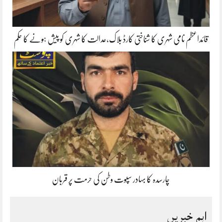
قائداعظم نامی شہری کا شناختی کارڈ بلاک،عدالت کا شہری کو پیش ہونے کا حکم
چارسدہ کا بہادر سپوت وطن کی حرمت پر قربان
اہم خبریں