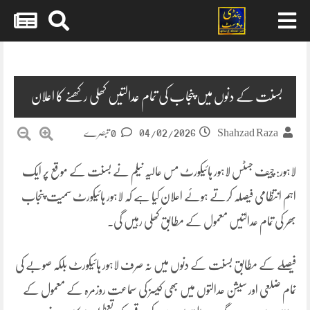
Skip
to
content
بسنت کے دنوں میں پنجاب کی تمام عدالتیں کھلی رکھنے کا اعلان
04/02/2026
Shahzad Raza
0 تبصرے
لاہور: چیف جسٹس لاہور ہائیکورٹ مس عالیہ نیلم نے بسنت کے موقع پر ایک
اہم انتظامی فیصلہ کرتے ہوئے اعلان کیا ہے کہ لاہور ہائیکورٹ سمیت پنجاب
بھر کی تمام عدالتیں معمول کے مطابق کھلی رہیں گی۔
فیصلے کے مطابق بسنت کے دنوں میں نہ صرف لاہور ہائیکورٹ بلکہ صوبے کی
تمام ضلعی اور سیشن عدالتوں میں بھی کیسز کی سماعت روزمرہ کے معمول کے