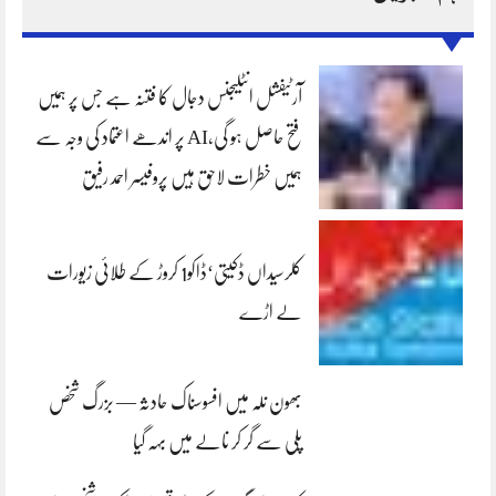
آرٹیفشل انٹلیجنس دجال کا فتنہ ہے جس پر ہمیں
فتح حاصل ہو گی،AI پر اندھے اعتماد کی وجہ سے
ہمیں خطرات لاحق ہیں پروفیسر احمد رفیق
کلرسیداں ڈکیتی‘ڈاکو1 کروڑ کے طلائی زیورات
لے اڑے
بھون نلہ میں افسوسناک حادثہ — بزرگ شخص
پلی سے گر کر نالے میں بہہ گیا