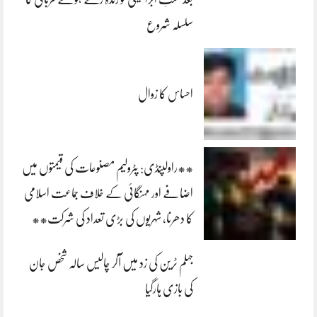
سلسلہ شروع
احساس کا زوال
**راولپنڈی: پٹرولیم مصنوعات کی قیمتوں میں
اضافے اور مہنگائی کے خلاف جماعت اسلامی
کا دھرنا، شہریوں کی بڑی تعداد کی شرکت**
جہلم ٹرین کی زد میں آکر چالیس سالہ شخص جان
کی بازی ہارگیا