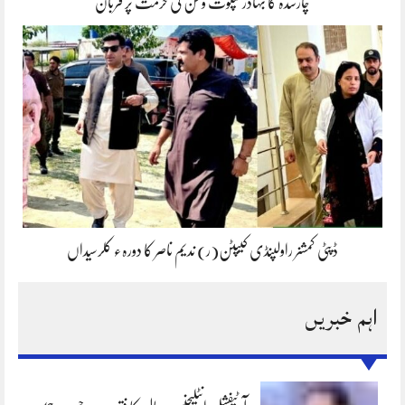
چارسدہ کا بہادر سپوت وطن کی حرمت پر قربان
ڈپٹی کمشنر راولپنڈی کیپٹن(ر) ندیم ناصر کا دورہء کلرسیداں
اہم خبریں