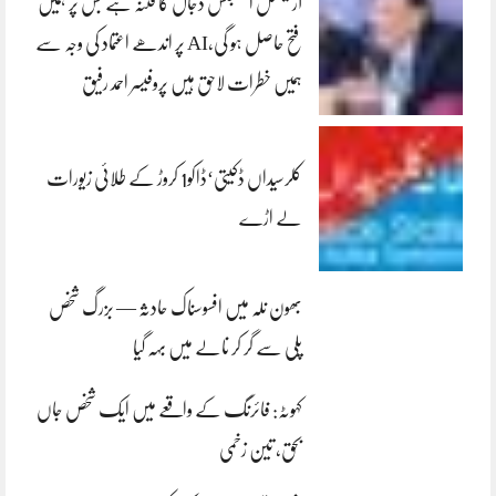
آرٹیفشل انٹلیجنس دجال کا فتنہ ہے جس پر ہمیں
فتح حاصل ہو گی،AI پر اندھے اعتماد کی وجہ سے
ہمیں خطرات لاحق ہیں پروفیسر احمد رفیق
کلرسیداں ڈکیتی‘ڈاکو1 کروڑ کے طلائی زیورات
لے اڑے
بھون نلہ میں افسوسناک حادثہ — بزرگ شخص
پلی سے گر کر نالے میں بہہ گیا
کہوٹہ: فائرنگ کے واقعے میں ایک شخص جاں
بحق، تین زخمی