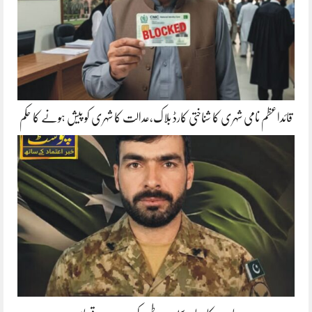
قائداعظم نامی شہری کا شناختی کارڈ بلاک،عدالت کا شہری کو پیش ہونے کا حکم