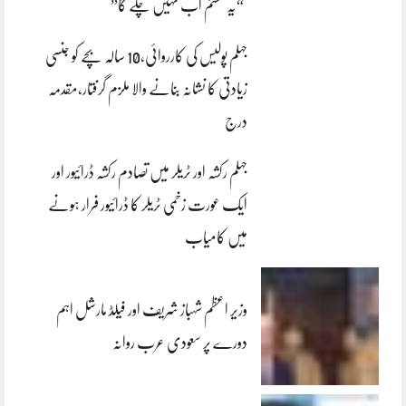
“یہ سسٹم اب نہیں چلے گا”
جہلم پولیس کی کارروائی،10 سالہ بچے کو جنسی
زیادتی کا نشانہ بنانے والا ملزم گرفتار،مقدمہ
درج
جہلم رکشہ اور ٹریلر میں تصادم رکشہ ڈرائیور اور
ایک عورت زخمی ٹریلر کا ڈرائیور فرار ہونے
میں کامیاب
وزیر اعظم شہباز شریف اور فیلڈ مارشل اہم
دورے پر سعودی عرب روانہ