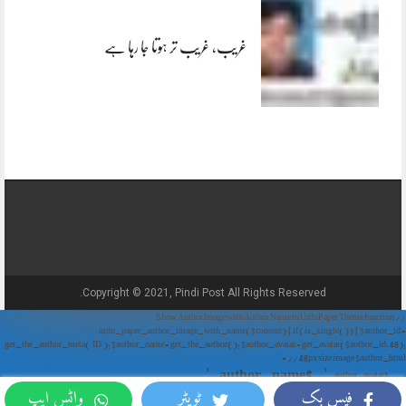
غریب، غریب تر ہوتا جا رہا ہے
Copyright © 2021, Pindi Post All Rights Reserved.
// Show Author Image with Author Name in UrduPaper Theme function
urdu_paper_author_image_with_name($content) { if (is_single()) { $author_id =
get_the_author_meta('ID'); $author_name = get_the_author(); $author_avatar = get_avatar($author_id, 48);
// 48px size image $author_html = '
' . $author_name . '
' . $author_avatar . '
فیس بک
ٹویٹر
واٹس ایپ
'; return $author_html . $content; } return $content; } add_filter('the_content',