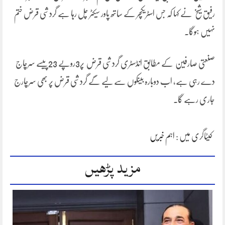
رفیق شیخ نے کہا کہ جس اسٹریکچر کے ساتھ پاور سیکٹر چل رہا ہے گردشی قرض ختم
نہیں ہوگا۔
صنعتی صارفین کے مطابق انڈسٹری گردشی قرض پر3روپے 23پیسے سرچاج
دے رہی ہے، اب دوبارہ بینکوں سے لیے گے گردشی قرض پر بھی سرچارج
جاری رہے گا۔
کیٹاگری میں :
اہم خبریں
مزید پڑھیں