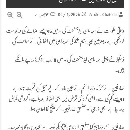
06/11/2025
Abdul Khateeb
0 تبصرے
وفاقی حکومت نے سہہ ماہی ایڈجسٹمنٹ کی مد میں45 پیسے اضافے کی درخواست
کر رکھی ہے، چیئرمین نیپرا وسیم مختار کی سربراہی میں اتھارٹی نے سماعت کی۔
ڈسکوز نے پہلی سہہ ماہی ایڈجسٹمنٹ کی مد میں 8ارب 41کروڑ روپے مانگے
ہیں۔
صارفین نے کہا کہ وزیر اعظم نے تین ماہ کے لیے بجلی کی قمیت 7روپے
41پیسے کم کی ہے، ابھی گردشی قرض میں بھی اضافہ ہورہا ہے، گردشی قرض
بڑھ رہا ہے ابھی زرعی اور صنعتی صارفین کے پیکیچ کا اعلان ہوا۔
صارفین کے مطابق کیا صنعتی اور زرعی پیکیج یکم نومبر سے شروع ہوگا ؟ ممبر سندھ