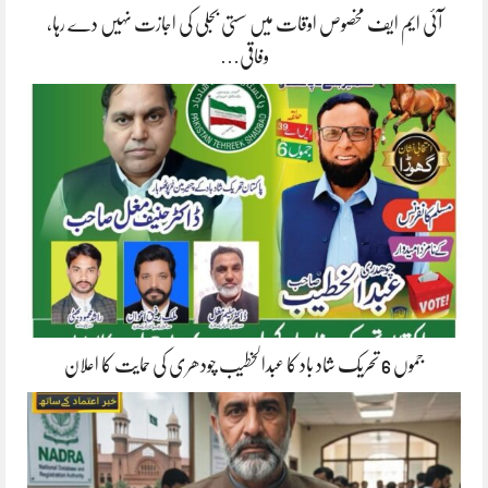
آئی ایم ایف مخصوص اوقات میں سستی بجلی کی اجازت نہیں دے رہا،
وفاقی…
جموں 6 تحریک شاد باد کا عبدالخطیب چودھری کی حمایت کا اعلان