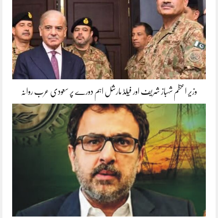
وزیر اعظم شہباز شریف اور فیلڈ مارشل اہم دورے پر سعودی عرب روانہ