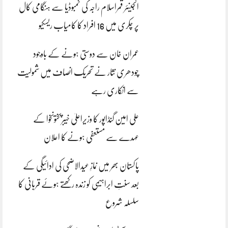
انجینئر قمراسلام راجہ کی کمبوڈیا سے ہنگامی کال
پر چکری میں 16 افراد کا کامیاب ریسکیو
عمران خان سے دوستی ہونے کے باوجود
چودھری نثار نے تحریک انصاف میں شمولیت
سے انکاری رہے
علی امین گنڈاپور کا وزیراعلیٰ خیبرپختونخوا کے
عہدے سے مستعفی ہونے کا اعلان
پاکستان بھر میں نمازِ عیدالاضحی کی ادائیگی کے
بعد سنتِ ابراہیمی کو زندہ رکھتے ہوئے قربانی کا
سلسلہ شروع