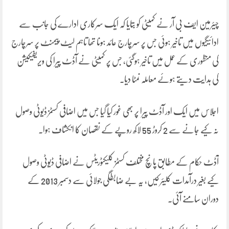
چیئرمین ایف بی آر نے کمیٹی کو بتایا کہ ایک سرکاری ادارے کی جانب سے
ادائیگیوں میں تاخیر ہوئی جس پر سرچارج عائد ہونا تھا تاہم لیٹ پیمنٹ پر سرچارج
کی منظوری کے عمل میں تاخیر ہوگئی، جس پر کمیٹی نے آڈٹ پیرا کی ویریفیکیشن
کی ہدایت دیتے ہوئے معاملہ نمٹا دیا۔
اجلاس میں ایک اور آڈٹ پیرا پر بھی غور کیا گیا جس میں اضافی کسٹمز ڈیوٹی وصول
نہ کیے جانے سے 2 کروڑ 55 لاکھ روپے کے نقصان کا انکشاف ہوا۔
آڈٹ حکام کے مطابق پانچ مختلف کسٹمز کلیکٹوریٹس نے اضافی ڈیوٹی وصول
کیے بغیر درآمدات کلیئر کیں، یہ بے ضابطگی جولائی سے دسمبر 2013 کے
دوران سامنے آئی۔