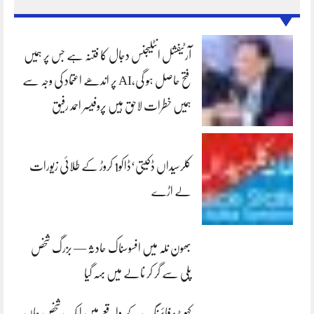
آرٹیفشل انٹلیجنس دجال کا فتنہ ہے جس پر ہمیں
فتح حاصل ہو گی،AI پر اندھے اعتماد کی وجہ سے
ہمیں خطرات لاحق ہیں پروفیسر احمد رفیق
کلرسیداں ڈکیتی‘ڈاکو1 کروڑ کے طلائی زیورات
لے اڑے
بھون نلہ میں افسوسناک حادثہ — بزرگ شخص
پلی سے گر کر نالے میں بہہ گیا
کہوٹہ: فائرنگ کے واقعے میں ایک شخص جاں