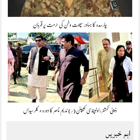
چارسدہ کا بہادر سپوت وطن کی حرمت پر قربان
ڈپٹی کمشنر راولپنڈی کیپٹن(ر) ندیم ناصر کا دورہء کلرسیداں
اہم خبریں