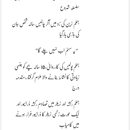
سلسلہ شروع
جہلم ٹرین کی زد میں آکر چالیس سالہ شخص جان
کی بازی ہارگیا
“یہ سسٹم اب نہیں چلے گا”
جہلم پولیس کی کارروائی،10 سالہ بچے کو جنسی
زیادتی کا نشانہ بنانے والا ملزم گرفتار،مقدمہ
درج
جہلم رکشہ اور ٹریلر میں تصادم رکشہ ڈرائیور اور
ایک عورت زخمی ٹریلر کا ڈرائیور فرار ہونے
میں کامیاب