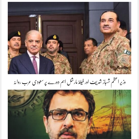
وزیر اعظم شہباز شریف اور فیلڈ مارشل اہم دورے پر سعودی عرب روانہ