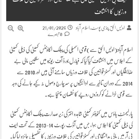
ورزیوں کا انکشاف
21/01/2026
اویس الحق پنڈی پوسٹ،اسلام آباد
0 تبصرے
اسلام آباد(اویس الحق سے)قومی اسمبلی کی پبلک اکاؤنٹس کمیٹی کی ذیلی کمیٹی
کے اجلاس میں انکشاف کیا گیا کہ فیڈرل بورڈ آف ریونیو میں سنگین مالی بے
ضابطگیاں اور کسٹمز قوانین کی خلاف ورزیاں سامنے آئی ہیں اور 2010 سے
2014 کے دوران تاخیر سے ادائیگیوں پر سرچارج وصول نہ کیے جانے کی وجہ
سے قومی خزانے کو کروڑوں روپے کا نقصان پہنچا ہے۔
پارلیمنٹ ہاؤس میں کنوینئر کمیٹی شاہدہ اختر کی زیر صدارت پبلک اکاؤنٹس کمیٹی
کی ذیلی کمیٹی کا اجلاس ہوا، جس میں آڈٹ رپورٹ 14-2013 کے تحت ایف
بی آر میں مالی بدانتظامی اور کسٹمز قوانین کی خلاف ورزیوں کا تفصیلی جائزہ لیا گیا۔