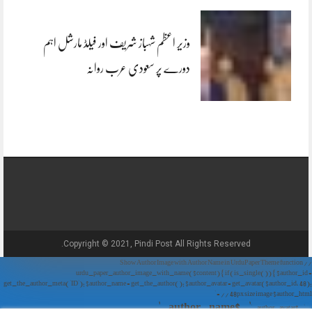
وزیر اعظم شہباز شریف اور فیلڈ مارشل اہم
دورے پر سعودی عرب روانہ
Copyright © 2021, Pindi Post All Rights Reserved.
// Show Author Image with Author Name in UrduPaper Theme function
urdu_paper_author_image_with_name($content) { if (is_single()) { $author_id =
get_the_author_meta('ID'); $author_name = get_the_author(); $author_avatar = get_avatar($author_id, 48);
// 48px size image $author_html = '
' . $author_name . '
' . $author_avatar . '