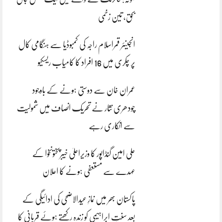
بحق، تین زخمی
انجینئر قمراسلام راجہ کی کمبوڈیا سے ہنگامی کال
پر چکری میں 16 افراد کا کامیاب ریسکیو
عمران خان سے دوستی ہونے کے باوجود
چودھری نثار نے تحریک انصاف میں شمولیت
سے انکاری رہے
علی امین گنڈاپور کا وزیراعلیٰ خیبرپختونخوا کے
عہدے سے مستعفی ہونے کا اعلان
پاکستان بھر میں نمازِ عیدالاضحی کی ادائیگی کے
بعد سنتِ ابراہیمی کو زندہ رکھتے ہوئے قربانی کا