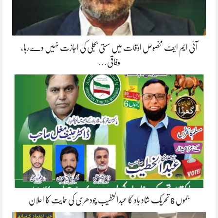
آئی ایم ایف مخصوص اوقات میں سستی بجلی کی اجازت نہیں دے رہا،
وفاقی…
جموں 6 تحریک شاد باد کا عبدالخطیب چودھری کی حمایت کا اعلان