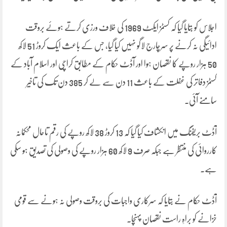
اجلاس کو بتایا گیا کہ کسٹمز ایکٹ 1969 کی خلاف ورزی کرتے ہوئے بروقت
ادائیگی نہ کرنے پر سرچارج لاگو نہیں کیا گیا، جس کے باعث ایک کروڑ 51 لاکھ
50 ہزار روپے کا نقصان ہوا اور آڈٹ حکام کے مطابق کراچی اور اسلام آباد کے
کسٹمز دفاتر کی غفلت کے باعث 11 دن سے لے کر 385 دن تک کی تاخیر
سامنے آئی۔
آڈٹ بریفنگ میں انکشاف کیا گیا کہ 13 کروڑ 38 لاکھ روپے کی رقم تاحال محکمانہ
کارروائی کی منتظر ہے جبکہ صرف 9 لاکھ 60 ہزار روپے کی وصولی کی تصدیق ہو سکی
ہے۔
آڈٹ حکام نے بتایا کہ سرکاری واجبات کی بروقت وصولی نہ ہونے سے قومی
خزانے کو براہِ راست نقصان پہنچا۔