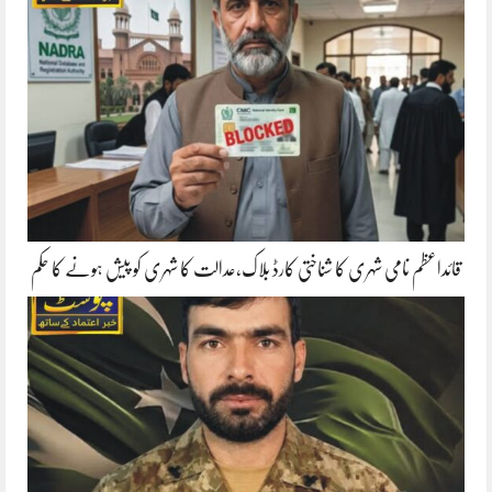
قائداعظم نامی شہری کا شناختی کارڈ بلاک،عدالت کا شہری کو پیش ہونے کا حکم