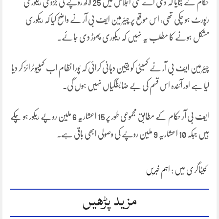
حکام نے بتایا کہ ڈی اے سی اجلاس میں 25 لاکھ روپے کی جزوی ریکوری
رپورٹ ہو چکی تھی، اس موقع پر چیئرمین ایف بی آر نے واضح کیا کہ ریکوری
مشکل ہونے کا مطلب یہ نہیں کہ ریکوری چھوڑ دی جائے۔
چیئرمین ایف بی آر نے کمیٹی کو یقین دہانی کرائی کہ پورا نظام اب کمپیوٹرائز کر دیا
گیا ہے اور آئندہ اس قسم کی بے ضابطگیاں نہیں ہوں گی۔
ایف بی آر حکام کے مطابق مجموعی طور پر 15 اعشاریہ 6 ملین روپے ریکور ہو چکے
ہیں جبکہ 10 اعشاریہ 9 ملین روپے کی وصولی ابھی باقی ہے۔
کیٹاگری میں :
اہم خبریں
مزید پڑھیں