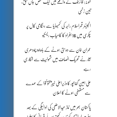
کہوٹہ: فائرنگ کے واقعے میں ایک شخص جاں بحق،
تین زخمی
انجینئر قمراسلام راجہ کی کمبوڈیا سے ہنگامی کال پر
چکری میں 16 افراد کا کامیاب ریسکیو
عمران خان سے دوستی ہونے کے باوجود چودھری
نثار نے تحریک انصاف میں شمولیت سے انکاری
رہے
علی امین گنڈاپور کا وزیراعلیٰ خیبرپختونخوا کے عہدے
سے مستعفی ہونے کا اعلان
پاکستان بھر میں نمازِ عیدالاضحی کی ادائیگی کے بعد
سنتِ ابراہیمی کو زندہ رکھتے ہوئے قربانی کا سلسلہ