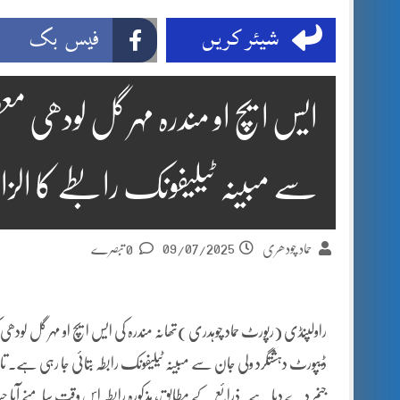
شیئر کریں
فیس بک
ایس ایچ او مندرہ مہر گل لودھی م
سے مبینہ ٹیلیفونک رابطے کا الزا
09/07/2025
حماد چودھری
0 تبصرے
راولپنڈی (رپورٹ حماد چوہدری )تھانہ مندرہ کی ایس ایچ او مہر گل لودھی
ڈیپورٹ دہشتگرد ولی جان سے مبینہ ٹیلیفونک رابطہ بتائی جا رہی ہے۔ ت
جنم دے دیا ہے۔ذرائع کے مطابق، مذکورہ رابطہ اس وقت سامنے آیا جب 