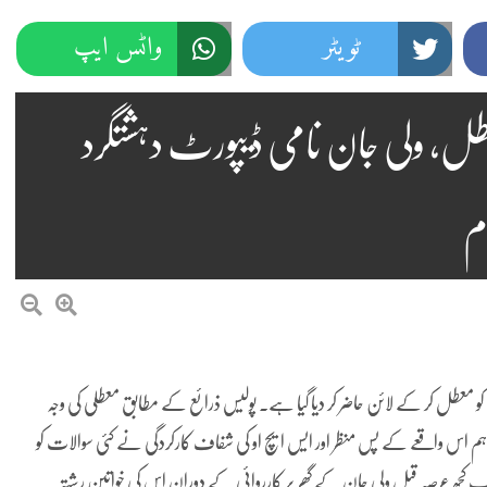
ٹویٹر
واٹس ایپ
عطل، ولی جان نامی ڈیپورٹ دہشتگرد
م
 کو معطل کر کے لائن حاضر کر دیا گیا ہے۔ پولیس ذرائع کے مطابق معطلی کی وجہ
اہم اس واقعے کے پس منظر اور ایس ایچ او کی شفاف کارکردگی نے کئی سوالات کو
کچھ عرصہ قبل ولی جان کے گھر پر کارروائی کے دوران اس کی خواتین رشتہ