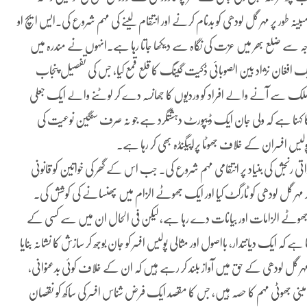
ینہ طور پر مہر گل لودھی کو بدنام کرنے اور انتقام لینے کی مہم شروع کی۔ایس ایچ او
 وجہ سے ضلع بھر میں عزت کی نگاہ سے دیکھا جاتا رہا ہے۔انہوں نے مندرہ میں
ایک افغان نژاد بین الصوبائی ڈکیت گینگ کا قلع قمع کیا، جس کی تفصیل پنجاب
ملک سے آنے والے افراد کو وردیوں کا جھانسہ دے کر لوٹنے والے ایک جعلی
 کا کہنا ہے کہ ولی جان ایک ڈیپورٹ دہشتگرد ہے جو نہ صرف سنگین نوعیت کی
ولیس افسران کے خلاف جھوٹا پراپیگنڈہ بھی کر رہا ہے۔
رنجش کی بنیاد پر انتقامی مہم شروع کی۔ جب اس کے گھر کی خواتین کو قانونی
ر مہر گل لودھی کو ٹارگٹ کیا اور ایک جھوٹے الزام میں پھنسانے کی کوشش کی۔
ی جھوٹے الزامات اور بیانات دے رہا ہے، لیکن فی الحال ان میں سے کسی کے
کہ ایک دیانتدار، بااصول اور مثالی پولیس افسر کو جان بوجھ کر سازش کا نشانہ بنایا
 مہر گل لودھی کے حق میں آواز بلند کر رہے ہیں کہ ان کے خلاف کوئی بدعنوانی،
پر مبنی جھوٹی مہم کا حصہ ہیں، جس کا مقصد ایک فرض شناس افسر کی ساکھ کو نقصان