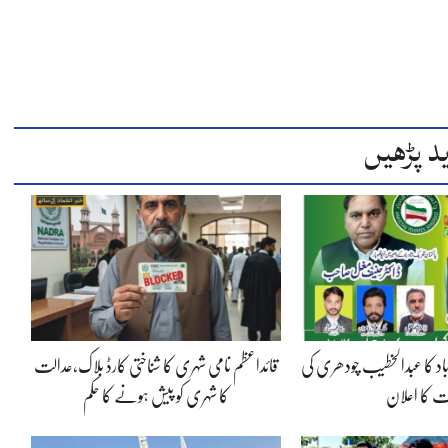
د پڑھیں
شاد باد کا عبدالخطیب چودھری کی
قائداعظم نامی شہری کا شناختی کارڈ بلاک،عدالت
یت کا اعلان
کا شہری کو پیش ہونے کا حکم