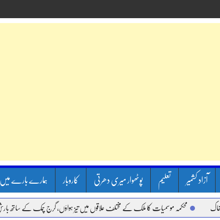
آزاد کشمیر
تعلیم
پوٹھوار میری دھرتی
کاروبار
ہمارے بارے میں
محکمہ موسمیات کا ملک کے مختلف علاقوں میں تیز ہواؤں، گرج چمک کے ساتھ بارش کا 