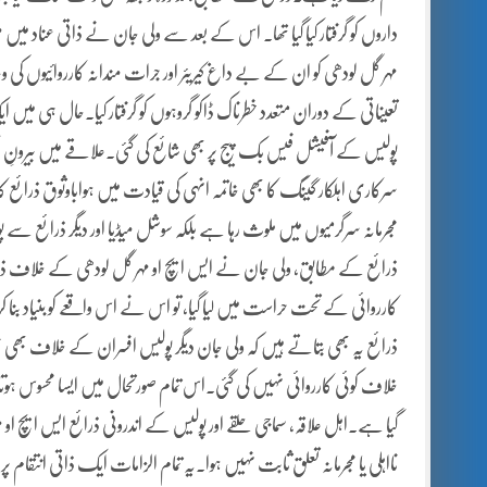
داروں کو گرفتار کیا گیا تھا۔ اس کے بعد سے ولی جان نے ذاتی عناد میں مب
مہر گل لودھی کو ان کے بے داغ کیریئر اور جرات مندانہ کارروائیوں کی
تعیناتی کے دوران متعدد خطرناک ڈاکو گروہوں کو گرفتار کیا۔حال ہی میں 
پولیس کے آفیشل فیس بک پیج پر بھی شائع کی گئی۔علاقے میں بیرونِ 
سرکاری اہلکار گینگ کا بھی خاتمہ انہی کی قیادت میں ہواباوثوق ذرائع
مجرمانہ سرگرمیوں میں ملوث رہا ہے بلکہ سوشل میڈیا اور دیگر ذرائع سے پ
ذرائع کے مطابق، ولی جان نے ایس ایچ او مہر گل لودھی کے خلاف ذاتی 
کارروائی کے تحت حراست میں لیا گیا، تو اس نے اس واقعے کو بنیاد بنا ک
ذرائع یہ بھی بتاتے ہیں کہ ولی جان دیگر پولیس افسران کے خلاف بھ
خلاف کوئی کارروائی نہیں کی گئی۔اس تمام صورتحال میں ایسا محسوس ہوتا ہے 
گیا ہے۔اہل علاقہ، سماجی حلقے اور پولیس کے اندرونی ذرائع ایس ایچ او
نااہلی یا مجرمانہ تعلق ثابت نہیں ہوا۔یہ تمام الزامات ایک ذاتی انتقام 