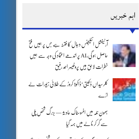
اہم خبریں
آرٹیفشل انٹلیجنس دجال کا فتنہ ہے جس پر ہمیں فتح
حاصل ہو گی،AI پر اندھے اعتماد کی وجہ سے ہمیں
خطرات لاحق ہیں پروفیسر احمد رفیق
کلرسیداں ڈکیتی‘ڈاکو1 کروڑ کے طلائی زیورات لے
اڑے
بھون نلہ میں افسوسناک حادثہ — بزرگ شخص پلی
سے گر کر نالے میں بہہ گیا