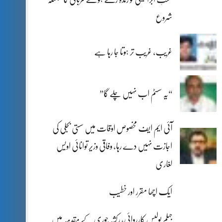
شروع
غریب، غریب تر ہوتا جا رہا ہے
“یہ سسٹم اب نہیں چلے گا”
آئی ایم ایف مخصوص اوقات میں سستی بجلی کی
اجازت نہیں دے رہا، وفاقی وزیر توانائی اویس
لغاری
ایک اچھا مقرر اور خطیب
جہلم پولیس کارروائی، رکشہ چوری کے مقدمہ میں