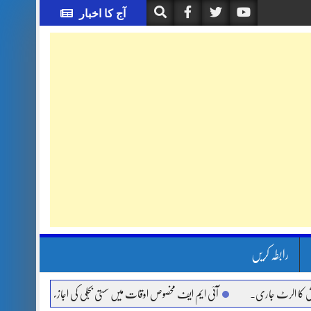
آج کا اخبار
رابطہ کریں
الرٹ جاری.
آئی ایم ایف مخصوص اوقات میں سستی بجلی کی اجازت نہیں دے رہا، وفاقی وز