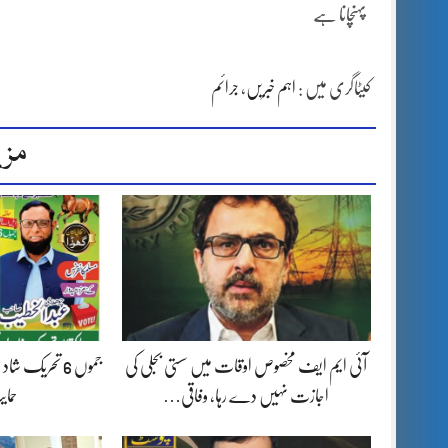
پہنچانا ہے
کیٹاگری میں :
اہم خبریں
،
جرائم
مزی
آئی ایم ایف مخصوص اوقات میں سستی بجلی کی
جموں 6 تحریک 
اجازت نہیں دے رہا، وفاقی…
حما