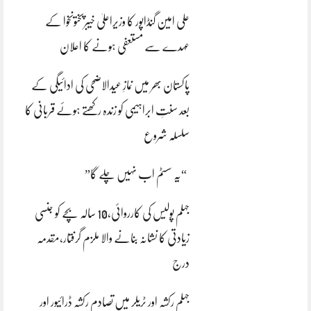
علی امین گنڈاپور کا وزیراعلیٰ خیبرپختونخوا کے
عہدے سے مستعفی ہونے کا اعلان
پاکستان بھر میں نمازِ عیدالاضحی کی ادائیگی کے
بعد سنتِ ابراہیمی کو زندہ رکھتے ہوئے قربانی کا
سلسلہ شروع
“یہ سسٹم اب نہیں چلے گا”
جہلم پولیس کی کارروائی،10 سالہ بچے کو جنسی
زیادتی کا نشانہ بنانے والا ملزم گرفتار،مقدمہ
درج
جہلم رکشہ اور ٹریلر میں تصادم رکشہ ڈرائیور اور