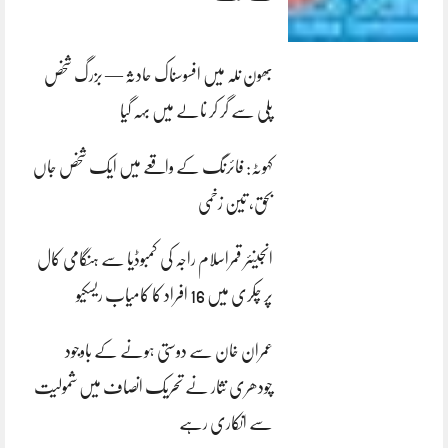
بھون نلہ میں افسوسناک حادثہ — بزرگ شخص
پلی سے گر کر نالے میں بہہ گیا
کہوٹہ: فائرنگ کے واقعے میں ایک شخص جاں
بحق، تین زخمی
انجینئر قمراسلام راجہ کی کمبوڈیا سے ہنگامی کال
پر چکری میں 16 افراد کا کامیاب ریسکیو
عمران خان سے دوستی ہونے کے باوجود
چودھری نثار نے تحریک انصاف میں شمولیت
سے انکاری رہے