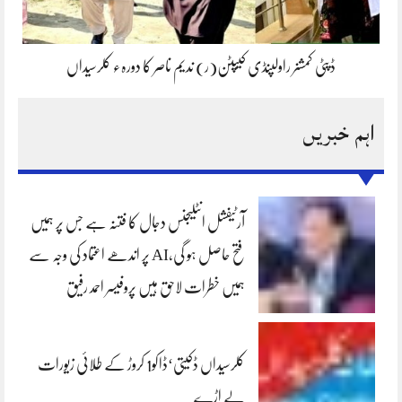
ڈپٹی کمشنر راولپنڈی کیپٹن(ر) ندیم ناصر کا دورہء کلرسیداں
اہم خبریں
آرٹیفشل انٹلیجنس دجال کا فتنہ ہے جس پر ہمیں
فتح حاصل ہو گی،AI پر اندھے اعتماد کی وجہ سے
ہمیں خطرات لاحق ہیں پروفیسر احمد رفیق
کلرسیداں ڈکیتی‘ڈاکو1 کروڑ کے طلائی زیورات
لے اڑے