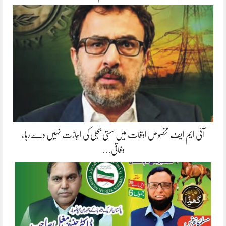
آئی ایم ایف مخصوص اوقات میں سستی بجلی کی اجازت نہیں دے رہا،
وفاقی…