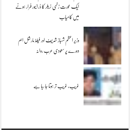
ایک عورت زخمی ٹریلر کا ڈرائیور فرار ہونے
میں کامیاب
وزیر اعظم شہباز شریف اور فیلڈ مارشل اہم
دورے پر سعودی عرب روانہ
غریب، غریب تر ہوتا جا رہا ہے