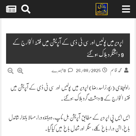
Skip
to
content
اپردیر میں پولیس اور سی ٹی ڈی کے آپریشن میں فتنہ الخوارج کے
9 دہشتگرد ہلاک ہوگئے
26/08/2025
محمد قاسم
0 تبصرے
راولپنڈی (رپورٹراسد رضا) اپردیر میں پولیس اور سی ٹی ڈی کے آپریشن میں
فتنہ الخوارج کے 9 دہشت گرد ہلاک ہوگئے۔
ایس ایس پی اپر دیر کے مطابق آپریشن ہل ٹاپ، دوبانڈو درا، مسالا بانڈا، شاندل
باغ، اتن درا، باغ کلے، سنگر اور شندل باغ میں کیا گیا۔