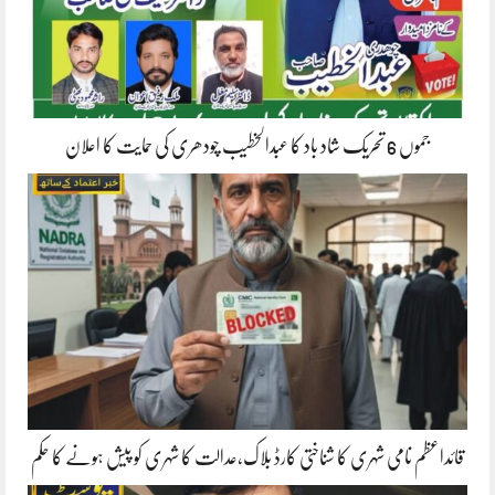
جموں 6 تحریک شاد باد کا عبدالخطیب چودھری کی حمایت کا اعلان
قائداعظم نامی شہری کا شناختی کارڈ بلاک،عدالت کا شہری کو پیش ہونے کا حکم