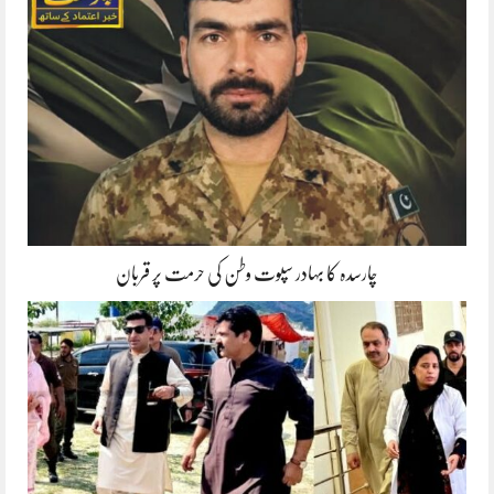
چارسدہ کا بہادر سپوت وطن کی حرمت پر قربان