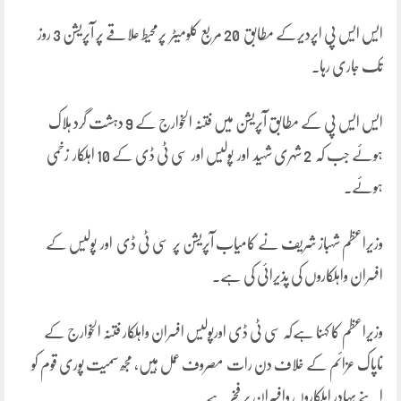
ایس ایس پی اپردیرکے مطابق 20 مربع کلومیٹر پرمحیط علاقے پر آپریشن 3 روز
تک جاری رہا۔
ایس ایس پی کے مطابق آپریشن میں فتنہ الخوارج کے 9 دہشت گرد ہلاک
ہوئے جب کہ 2 شہری شہید اور پولیس اور سی ٹی ڈی کے 10 اہلکار زخمی
ہوئے۔
وزیراعظم شہباز شریف نے کامیاب آپریشن پر سی ٹی ڈی اور پولیس کے
افسران واہلکاروں کی پذیرائی کی ہے۔
وزیراعظم کا کہنا ہےکہ سی ٹی ڈی اورپولیس افسران واہلکار فتنہ الخوارج کے
ناپاک عزائم کے خلاف دن رات مصروف عمل ہیں، مجھ سمیت پوری قوم کو
اپنے بہادر اہلکاروں وافسران پر فخر ہے۔