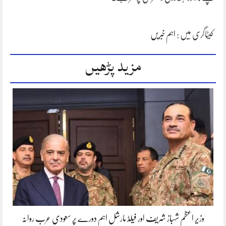
کیٹاگری میں :
اہم خبریں
مزید پڑھیں
وزیر اعظم شہباز شریف اور فیلڈ مارشل اہم دورے پر سعودی عرب روانہ