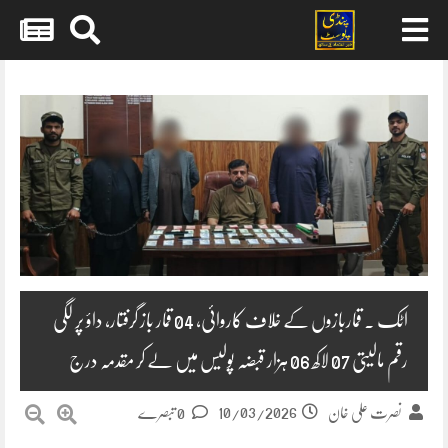
Skip
to
content
اٹک ۔ قماربازوں کے خلاف کاروائی، 04 قمار باز گرفتار، داؤ پر لگی
رقم مالیتی 07 لاکھ 06 ہزار قبضہ پولیس میں لے کر مقدمہ درج
10/03/2026
نصرت علی خان
0 تبصرے