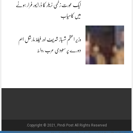
ایک عورت زخمی ٹریلر کا ڈرائیور فرار ہونے
میں کامیاب
وزیر اعظم شہباز شریف اور فیلڈ مارشل اہم
دورے پر سعودی عرب روانہ
Copyright © 2021, Pindi Post All Rights Reserved.