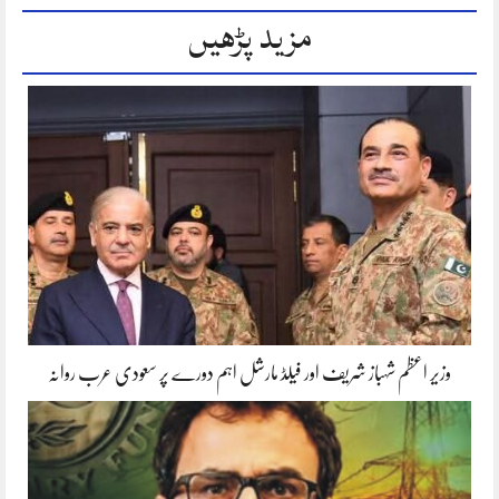
مزید پڑھیں
وزیر اعظم شہباز شریف اور فیلڈ مارشل اہم دورے پر سعودی عرب روانہ