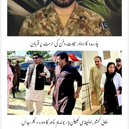
چارسدہ کا بہادر سپوت وطن کی حرمت پر قربان
ڈپٹی کمشنر راولپنڈی کیپٹن(ر) ندیم ناصر کا دورہء کلرسیداں