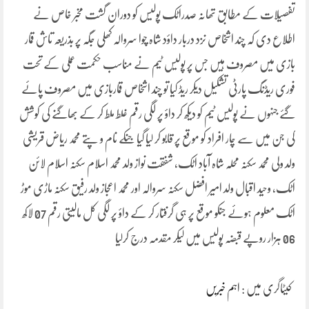
تفصیلات کے مطابق تھانہ صدراٹک پولیس کو دوران گشت مخبر خاص نے
اطلاع دی کہ چند اشخاص نزد دربار داؤد شاہ چوا سروالہ کھلی جگہ پر بذریعہ تاش قمار
بازی میں مصروف ہیں جس پر پولیس ٹیم نے مناسب حکمت عملی کے تحت
فوری ریڈنگ پارٹی تشکیل دیکر ریڈ کیا تو چند اشخاص قماربازی میں مصروف پائے
گئے جنہوں نے پولیس ٹیم کو دیکھ کر داؤ پر لگی رقم غلط ملط کر کے بھاگنے کی کوشش
کی جن میں سے چار افراد کو موقع پر قابو کر لیا گیا جنکے نام و پتے محمد ریاض قریشی
ولد ولی محمد سکنہ محلہ شاہ آباد اٹک، شفقت نواز ولد محمد اسلام سکنہ اسلام لائن
اٹک، وحید اقبال ولد امیر افضل سکنہ سروالہ اور محمد اعجاز ولد رفیق سکنہ ماڑی موڑ
اٹک معلوم ہوئے جنکو موقع پر ہی گرفتار کر کے داؤ پر لگی کل مالیتی رقم 07 لاکھ
06 ہزار روپے قبضہ پولیس میں لیکر مقدمہ درج کرلیا
کیٹاگری میں :
اہم خبریں