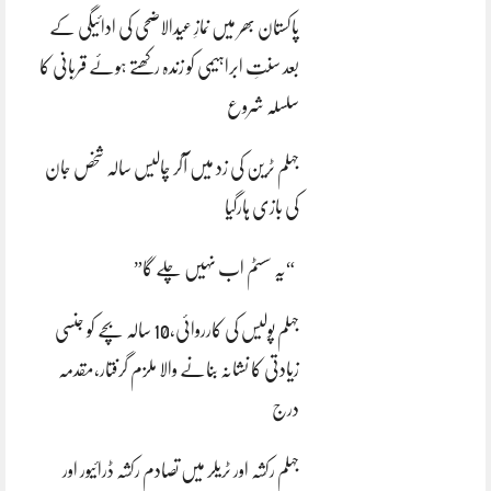
پاکستان بھر میں نمازِ عیدالاضحی کی ادائیگی کے
بعد سنتِ ابراہیمی کو زندہ رکھتے ہوئے قربانی کا
سلسلہ شروع
جہلم ٹرین کی زد میں آکر چالیس سالہ شخص جان
کی بازی ہارگیا
“یہ سسٹم اب نہیں چلے گا”
جہلم پولیس کی کارروائی،10 سالہ بچے کو جنسی
زیادتی کا نشانہ بنانے والا ملزم گرفتار،مقدمہ
درج
جہلم رکشہ اور ٹریلر میں تصادم رکشہ ڈرائیور اور