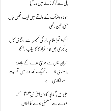
پلی سے گر کر نالے میں بہہ گیا
کہوٹہ: فائرنگ کے واقعے میں ایک شخص جاں
بحق، تین زخمی
انجینئر قمراسلام راجہ کی کمبوڈیا سے ہنگامی کال
پر چکری میں 16 افراد کا کامیاب ریسکیو
عمران خان سے دوستی ہونے کے باوجود
چودھری نثار نے تحریک انصاف میں شمولیت
سے انکاری رہے
علی امین گنڈاپور کا وزیراعلیٰ خیبرپختونخوا کے
عہدے سے مستعفی ہونے کا اعلان