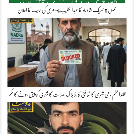
جموں 6 تحریک شاد باد کا عبدالخطیب چودھری کی حمایت کا اعلان
قائداعظم نامی شہری کا شناختی کارڈ بلاک،عدالت کا شہری کو پیش ہونے کا حکم