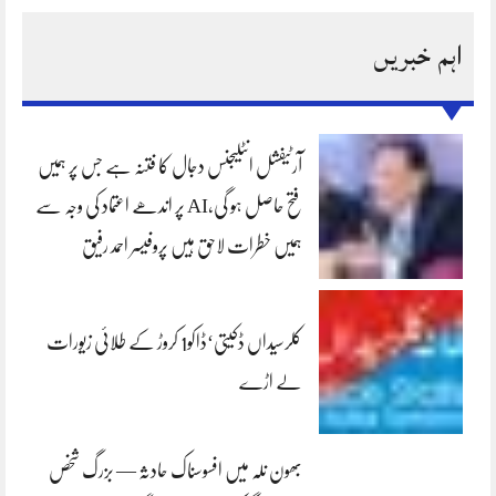
اہم خبریں
آرٹیفشل انٹلیجنس دجال کا فتنہ ہے جس پر ہمیں
فتح حاصل ہو گی،AI پر اندھے اعتماد کی وجہ سے
ہمیں خطرات لاحق ہیں پروفیسر احمد رفیق
کلرسیداں ڈکیتی‘ڈاکو1 کروڑ کے طلائی زیورات
لے اڑے
بھون نلہ میں افسوسناک حادثہ — بزرگ شخص