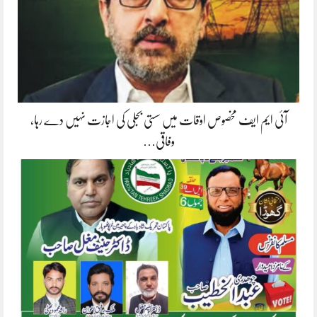
آئی ایم ایف مخصوص اوقات میں سستی بجلی کی اجازت نہیں دے رہا،
وفاقی…