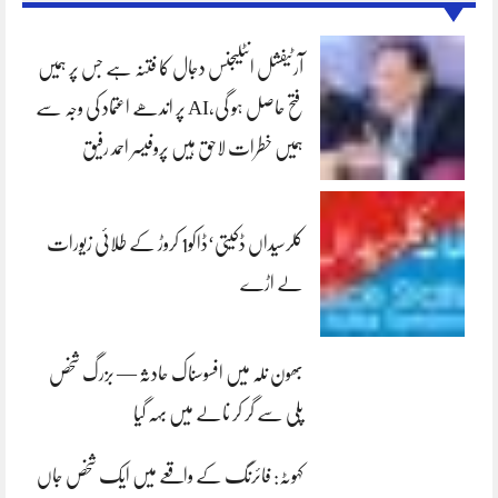
آرٹیفشل انٹلیجنس دجال کا فتنہ ہے جس پر ہمیں
فتح حاصل ہو گی،AI پر اندھے اعتماد کی وجہ سے
ہمیں خطرات لاحق ہیں پروفیسر احمد رفیق
کلرسیداں ڈکیتی‘ڈاکو1 کروڑ کے طلائی زیورات
لے اڑے
بھون نلہ میں افسوسناک حادثہ — بزرگ شخص
پلی سے گر کر نالے میں بہہ گیا
کہوٹہ: فائرنگ کے واقعے میں ایک شخص جاں