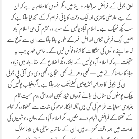
اپنی ڈیوٹی کے فرائض سرانجام دیتے ہیں، مگر افسوس کا مقام یہ ہے کہ ان
کے لیے عارضی چھتری اور ایک وقت کا پانی فراہم کرکے سمجھ لیا جاتا ہے کہ
سب کچھ ٹھیک ہے۔اسلام آباد پولیس کے سربراہ، محترم آئی جی اسلام آباد
جنہیں ایک فرض شناس اور اہل افسر کے طور پر جانا جاتا ہے، ان سے توقع ہے
کہ وہ اپنے جوانوں کی مشکلات کا ازخود نوٹس لیں گے۔ خاص طور پر جب یہ
حقیقت ہے کہ اسلام آباد پولیس کے اہلکار دیگر اضلاع کے مقابلے میں زیادہ
دباؤ کا سامنا کرتے ہیں — کبھی دھرنے، کبھی احتجاج، کبھی وی وی آئی پی ڈیوٹی
— ان کی ڈیوٹی کا دورانیہ اکثر چوبیس گھنٹے تک بڑھ جاتا ہے۔اگر پنجاب پولیس کی
چیک پوسٹوں کی مثال لی جائے تو وہاں شیڈ، کیبن اور واش روم سمیت تمام
بنیادی سہولیات فراہم کی گئی ہیں تاکہ اہلکار موسم کی شدت سے محفوظ رہ کر عوام
کے تحفظ کے فرائض انجام دے سکیں۔ مگر اسلام آباد کے جوان، جو شہریوں کی
خدمت میں ہمہ وقت کھڑے ہیں، ان کے ساتھ یہ سوتیلی ماں جیسا سلوک