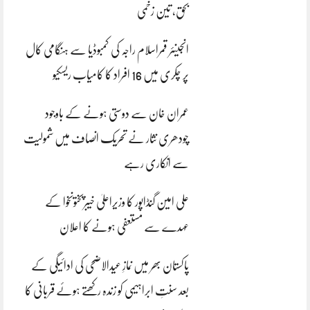
بحق، تین زخمی
انجینئر قمراسلام راجہ کی کمبوڈیا سے ہنگامی کال
پر چکری میں 16 افراد کا کامیاب ریسکیو
عمران خان سے دوستی ہونے کے باوجود
چودھری نثار نے تحریک انصاف میں شمولیت
سے انکاری رہے
علی امین گنڈاپور کا وزیراعلیٰ خیبرپختونخوا کے
عہدے سے مستعفی ہونے کا اعلان
پاکستان بھر میں نمازِ عیدالاضحی کی ادائیگی کے
بعد سنتِ ابراہیمی کو زندہ رکھتے ہوئے قربانی کا