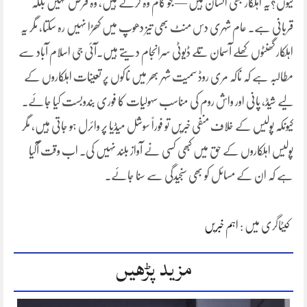
کیوں؟یہ اہلکار بھی انسان ہیں — جو کام وہ کرتے ہیں، وہ فرض نہیں بلکہ
قربانی ہے۔ عام شہری دس منٹ بھی تیز دھوپ میں کھڑا نہیں رہ سکتا، مگر یہ
اہلکار گھنٹوں کھلے آسمان تلے ڈیوٹی سرانجام دیتے ہیں۔آئی جی اسلام آباد سے
مطالبہ ہے کہ ناکہ مری روڈ سمیت شہر بھر میں ناکوں پر تعینات اہلکاروں کے
لیے شیڈ، پانی اور واش روم کی مناسب سہولیات کا فوری بندوبست کیا جائے۔
کیونکہ پولیس کے خلاف منفی خبریں تو فوراً سوشل میڈیا پر وائرل ہو جاتی ہیں، مگر
پولیس اہلکاروں کے حق میں کبھی کسی نے آواز بلند نہیں کی۔ اب وقت آگیا
ہے کہ ان کے مسائل کو بھی سنجیدگی سے سنا جائے۔
کیٹاگری میں :
اہم خبریں
مزید پڑھیں