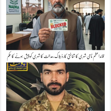
قائداعظم نامی شہری کا شناختی کارڈ بلاک،عدالت کا شہری کو پیش ہونے کا حکم