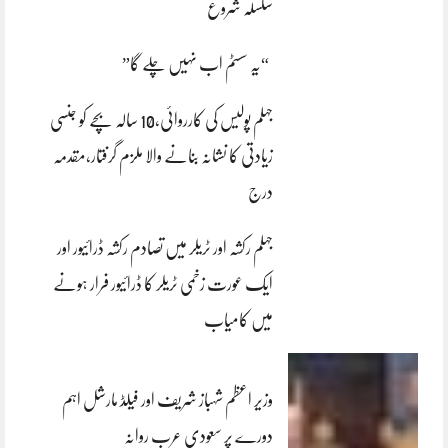
سلسلہ شروع
“یہ سسٹم اب نہیں چلے گا”
جہلم پولیس کی کارروائی،10 سالہ بچے کو جنسی
زیادتی کا نشانہ بنانے والا ملزم گرفتار،مقدمہ
درج
جہلم رکشہ اور ٹریلر میں تصادم رکشہ ڈرائیور اور
ایک عورت زخمی ٹریلر کا ڈرائیور فرار ہونے
میں کامیاب
وزیر اعظم شہباز شریف اور فیلڈ مارشل اہم
دورے پر سعودی عرب روانہ