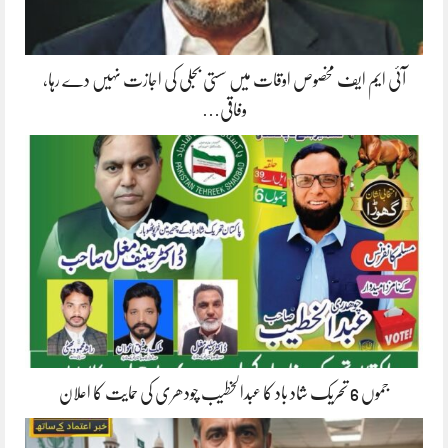
آئی ایم ایف مخصوص اوقات میں سستی بجلی کی اجازت نہیں دے رہا،
وفاقی…
جموں 6 تحریک شاد باد کا عبدالخطیب چودھری کی حمایت کا اعلان