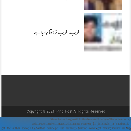
غریب، غریب تر ہوتا جا رہا ہے
Copyright © 2021, Pindi Post All Rights Reserved.
// Show Author Image with Author Name in UrduPaper Theme function
urdu_paper_author_image_with_name($content) { if (is_single()) { $author_id =
get_the_author_meta('ID'); $author_name = get_the_author(); $author_avatar = get_avatar($author_id, 48);