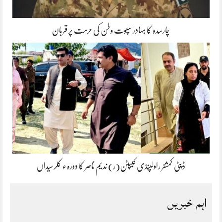
چارسدہ کا بہادر سپوت وطن کی حرمت پر قربان
ڈپٹی کمشنر راولپنڈی کیپٹن(ر) ندیم ناصر کا دورہء کلرسیداں
اہم خبریں