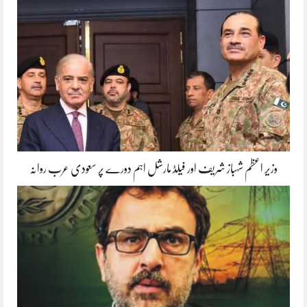
وزیر اعظم شہباز شریف اور فیلڈ مارشل اہم دورے پر سعودی عرب روانہ