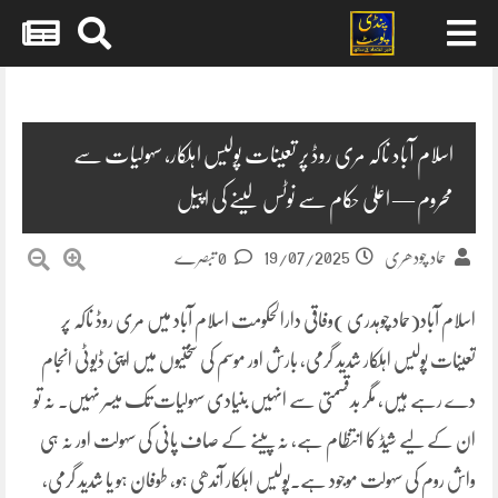
Skip
to
content
اسلام آباد ناکہ مری روڈ پر تعینات پولیس اہلکار، سہولیات سے
محروم — اعلیٰ حکام سے نوٹس لینے کی اپیل
19/07/2025
حماد چودھری
0 تبصرے
اسلام آباد(حماد چوہدری )وفاقی دارالحکومت اسلام آباد میں مری روڈ ناکہ پر
تعینات پولیس اہلکار شدید گرمی، بارش اور موسم کی سختیوں میں اپنی ڈیوٹی انجام
دے رہے ہیں، مگر بدقسمتی سے انہیں بنیادی سہولیات تک میسر نہیں۔ نہ تو
ان کے لیے شیڈ کا انتظام ہے، نہ پینے کے صاف پانی کی سہولت اور نہ ہی
واش روم کی سہولت موجود ہے۔پولیس اہلکار آندھی ہو، طوفان ہو یا شدید گرمی،