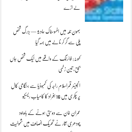
لے اڑے
بھون نلہ میں افسوسناک حادثہ — بزرگ شخص
پلی سے گر کر نالے میں بہہ گیا
کہوٹہ: فائرنگ کے واقعے میں ایک شخص جاں
بحق، تین زخمی
انجینئر قمراسلام راجہ کی کمبوڈیا سے ہنگامی کال
پر چکری میں 16 افراد کا کامیاب ریسکیو
عمران خان سے دوستی ہونے کے باوجود
چودھری نثار نے تحریک انصاف میں شمولیت