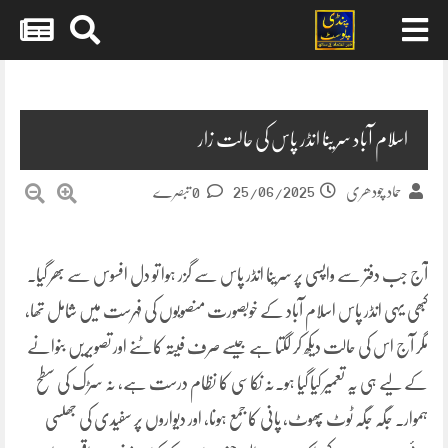
Skip
to
content
اسلام آباد سرینا انڈر پاس کی حالت زار
25/06/2025
حماد چودھری
0 تبصرے
آج جب دفتر سے واپسی پر سرینا انڈر پاس سے گزر ہوا تو دل افسوس سے بھر گیا۔
کبھی یہی انڈر پاس اسلام آباد کے خوبصورت منصوبوں کی فہرست میں شامل تھا،
مگر آج اس کی حالت دیکھ کر لگتا ہے جیسے صرف فیتہ کاٹنے اور تصویریں بنوانے
کے لیے ہی یہ تعمیر کیا گیا ہو۔نہ نکاسی کا نظام درست ہے، نہ سڑک کی سطح
ہموار۔ جگہ جگہ ٹوٹ پھوٹ، پانی کا جمع ہونا، اور دیواروں پر سفیدی کی جھلسی