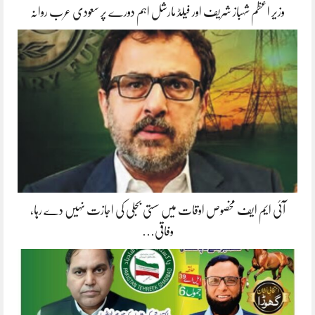
وزیر اعظم شہباز شریف اور فیلڈ مارشل اہم دورے پر سعودی عرب روانہ
آئی ایم ایف مخصوص اوقات میں سستی بجلی کی اجازت نہیں دے رہا،
وفاقی…