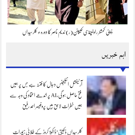
ڈپٹی کمشنر راولپنڈی کیپٹن(ر) ندیم ناصر کا دورہء کلرسیداں
اہم خبریں
آرٹیفشل انٹلیجنس دجال کا فتنہ ہے جس پر ہمیں
فتح حاصل ہو گی،AI پر اندھے اعتماد کی وجہ سے
ہمیں خطرات لاحق ہیں پروفیسر احمد رفیق
کلرسیداں ڈکیتی‘ڈاکو1 کروڑ کے طلائی زیورات