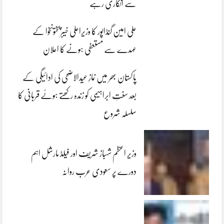
سے انکاری رہے
علی امین گنڈاپور کا وزیراعلیٰ خیبرپختونخوا کے
عہدے سے مستعفی ہونے کا اعلان
پاکستان بھر میں نمازِ عیدالاضحی کی ادائیگی کے
بعد سنتِ ابراہیمی کو زندہ رکھتے ہوئے قربانی کا
سلسلہ شروع
وزیر اعظم شہباز شریف اور فیلڈ مارشل اہم
دورے پر سعودی عرب روانہ