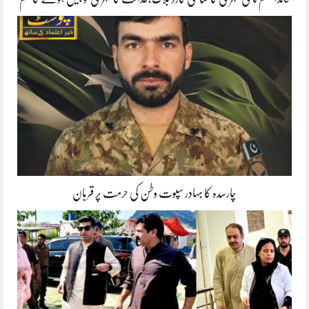
چارسدہ کا بہادر سپوت وطن کی حرمت پر قربان