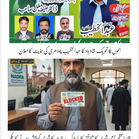
جموں 6 تحریک شاد باد کا عبدالخطیب چودھری کی حمایت کا اعلان
قائداعظم نامی شہری کا شناختی کارڈ بلاک،عدالت کا شہری کو پیش ہونے کا حکم