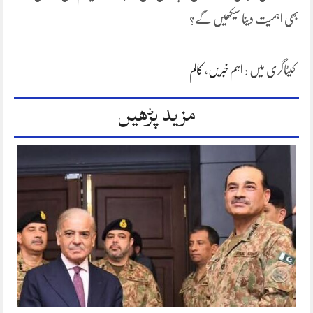
بھی اہمیت دینا سیکھیں گے؟
کیٹاگری میں :
اہم خبریں
،
کالم
مزید پڑھیں