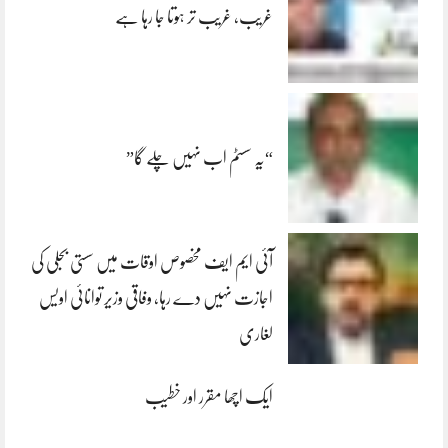
غریب، غریب تر ہوتا جا رہا ہے
“یہ سسٹم اب نہیں چلے گا”
آئی ایم ایف مخصوص اوقات میں سستی بجلی کی
اجازت نہیں دے رہا، وفاقی وزیر توانائی اویس
لغاری
ایک اچھا مقرر اور خطیب