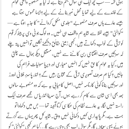
ہوئی تہہ — سب کچھ ایک ہی سوال جنم دیتا ہے کہ کیا یہ منصوبہ واقعی عوام
کے فائدے کے لیے تھا یا محض نمبر بنانے کے لیے؟ایسا محسوس ہوتا ہے
جیسے ہمارے ہاں صرف منصوبے “جلدی مکمل کروانے” کا جذبہ ہوتا ہے —
“کوالٹی” جیسے لفظ سے شاید ہم واقف ہی نہیں۔ وہ لوگ جو ٹی وی پر بیٹھ کر قوم
کو ترقی کے خواب دکھاتے ہیں، کبھی زمینی حقائق دیکھنے نکلیں تو انہیں پتہ چلے
کہ سڑکیں صرف افتتاحی ربن کاٹنے سے نہیں، مستقل دیکھ بھال سے چلتی
ہیں۔کیا یہ عوام کا حق نہیں کہ انہیں معیاری اور دیرپا سہولیات فراہم کی
جائیں؟ کیا ہم صرف تصویری ترقی کے محتاج رہیں گے؟ انڈر پاسز، فلائی اوورز
اور سڑکیں بنانا کوئی کارنامہ نہیں، اصل کامیابی یہ ہے کہ وہ منصوبے سالوں
بعد بھی اسی شان سے کام کر رہے ہوں۔آج سرینا انڈر پاس مجھے صرف ایک
راستہ نہیں لگا، یہ ہمارے نظام کی عکاسی کرتا آئینہ تھا — جس میں دکھاوا تو
بہت ہے، مگر پائیداری کہیں دکھائی نہیں دیتی۔شاید کل پھر یہاں سے گزرتے
ہوئے یہی سوچوں گا، مگر سوال اب بھی وہی رہے گا…کیا ہم کبھی “کوالٹی” کو